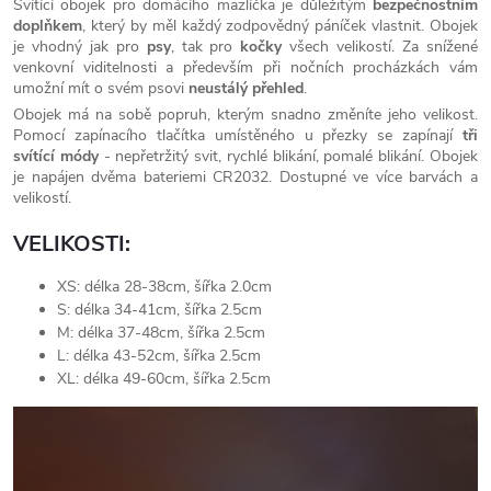
Svítící obojek pro domácího mazlíčka je důležitým
bezpečnostním
doplňkem
, který by měl každý zodpovědný páníček vlastnit. Obojek
je vhodný jak pro
psy
, tak pro
kočky
všech velikostí. Za snížené
venkovní viditelnosti a především při nočních procházkách vám
umožní mít o svém psovi
neustálý přehled
.
Obojek má na sobě popruh, kterým snadno změníte jeho velikost.
Pomocí zapínacího tlačítka umístěného u přezky se zapínají
tři
svítící
módy
- nepřetržitý svit, rychlé blikání, pomalé blikání. Obojek
je napájen dvěma bateriemi CR2032. Dostupné ve více barvách a
velikostí.
VELIKOSTI:
XS: délka 28-38cm, šířka 2.0cm
S: délka 34-41cm, šířka 2.5cm
M: délka 37-48cm, šířka 2.5cm
L: délka 43-52cm, šířka 2.5cm
XL: délka 49-60cm, šířka 2.5cm