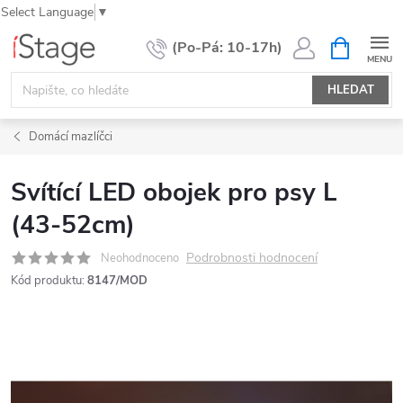
Select Language
▼
Přejít
NÁKUPNÍ
KOŠÍK
na
obsah
HLEDAT
Domácí mazlíčci
Svítící LED obojek pro psy L
(43-52cm)
Podrobnosti hodnocení
Neohodnoceno
Kód produktu:
8147/MOD