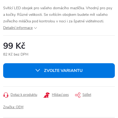
Svítící LED obojek pro vašeho domácího mazlíčka. Vhodný pro psy
a kočky. Různé velikosti. Se svítícím obojkem budete mít vašeho
zvířecího miláčka pod kontrolou v noci i za špatné viditelnosti.
Detailní informace
99 Kč
82 Kč bez DPH
Měrná
cena:
ZVOLTE VARIANTU
Dotaz k produktu
Hlídací pes
Sdílet
Značka:
OEM