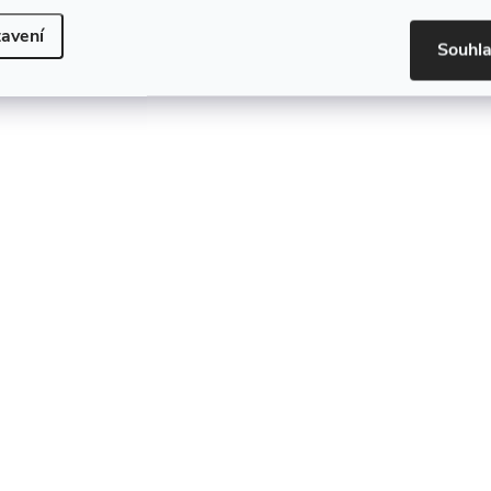
avení
Souhl