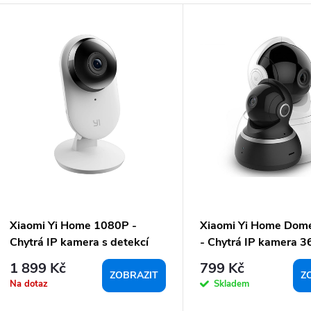
V
n
ý
p
p
o
p
d
u
o
k
d
u
ů
k
Xiaomi Yi Home 1080P -
Xiaomi Yi Home Dom
Chytrá IP kamera s detekcí
- Chytrá IP kamera 3
dětského pláče
(AMI387)
1 899 Kč
799 Kč
ů
ZOBRAZIT
Z
Na dotaz
Skladem