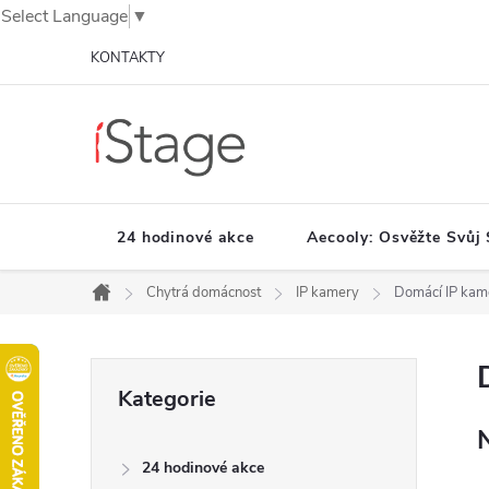
Select Language
▼
Přejít
KONTAKTY
na
obsah
24 hodinové akce
Aecooly: Osvěžte Svůj 
Chytrá domácnost
IP kamery
Domácí IP kam
Domů
P
Přeskočit
Kategorie
o
kategorie
s
t
24 hodinové akce