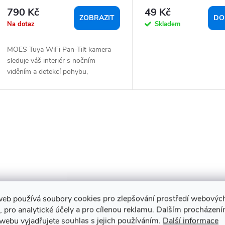
nočním viděním a detekcí
790 Kč
49 Kč
pohybu
ZOBRAZIT
DO
Na dotaz
Skladem
MOES Tuya WiFi Pan-Tilt kamera
sleduje váš interiér s nočním
viděním a detekcí pohybu,
ovládaná...
O
web používá soubory cookies pro zlepšování prostředí webovýc
, pro analytické účely a pro cílenou reklamu. Dalším procházen
webu vyjadřujete souhlas s jejich používáním.
Další informace