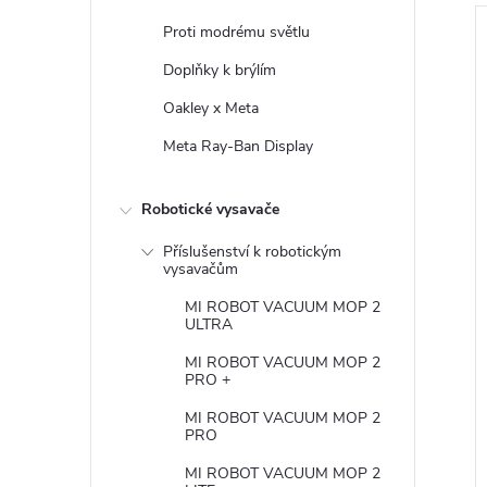
Proti modrému světlu
í
Doplňky k brýlím
Oakley x Meta
i
r
Meta Ray-Ban Display
s
Robotické vysavače
r
Příslušenství k robotickým
vysavačům
t
MI ROBOT VACUUM MOP 2
ULTRA
MI ROBOT VACUUM MOP 2
PRO +
t
MI ROBOT VACUUM MOP 2
PRO
MI ROBOT VACUUM MOP 2