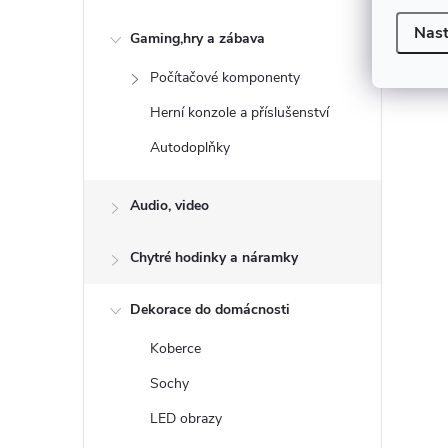
p
r
Nast
Gaming,hry a zábava
v
Počítačové komponenty
k
y
Herní konzole a příslušenství
v
Autodoplňky
ý
p
Audio, video
i
s
Chytré hodinky a náramky
u
Dekorace do domácnosti
Koberce
Sochy
LED obrazy