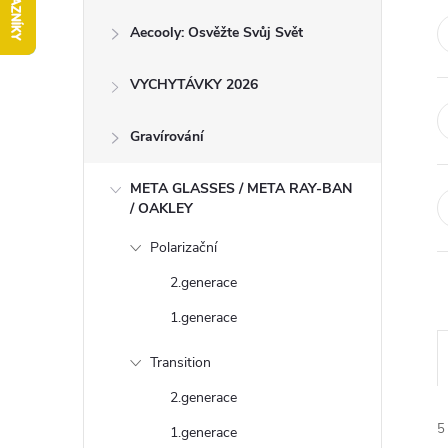
r
Aecooly: Osvěžte Svůj Svět
a
n
VYCHYTÁVKY 2026
n
í
Gravírování
p
META GLASSES / META RAY-BAN
a
/ OAKLEY
n
Polarizační
e
2.generace
l
1.generace
Transition
2.generace
z
5
1.generace