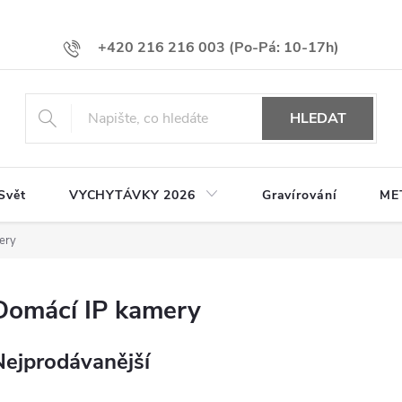
+420 216 216 003
HLEDAT
Svět
VYCHYTÁVKY 2026
Gravírování
ME
ery
Domácí IP kamery
Nejprodávanější