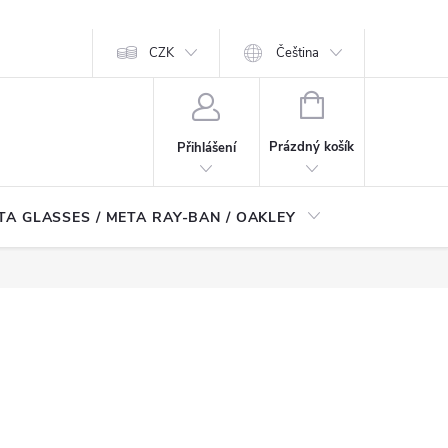
CZK
Čeština
NÁKUPNÍ
KOŠÍK
Prázdný košík
Přihlášení
TA GLASSES / META RAY-BAN / OAKLEY
Robotické