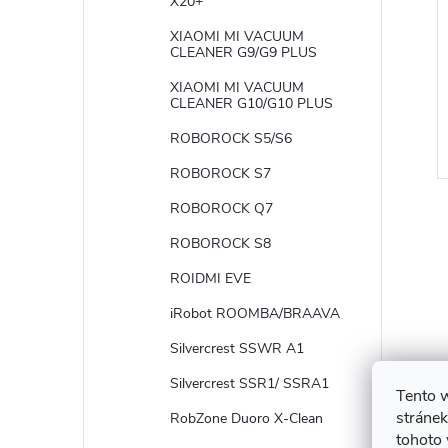
X20+
XIAOMI MI VACUUM
CLEANER G9/G9 PLUS
XIAOMI MI VACUUM
CLEANER G10/G10 PLUS
ROBOROCK S5/S6
ROBOROCK S7
ROBOROCK Q7
ROBOROCK S8
v
ROIDMI EVE
l
iRobot ROOMBA/BRAAVA
á
d
Silvercrest SSWR A1
a
Silvercrest SSR1/ SSRA1
Tento 
c
stránek
RobZone Duoro X-Clean
í
tohoto 