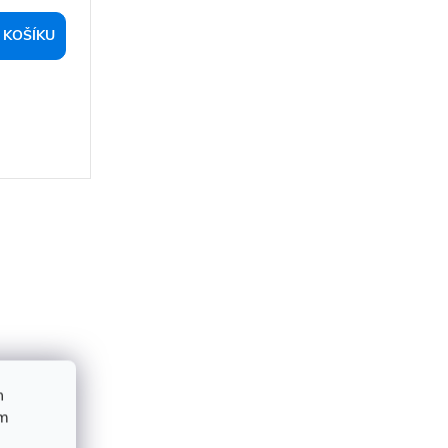
 KOŠÍKU
h
ím