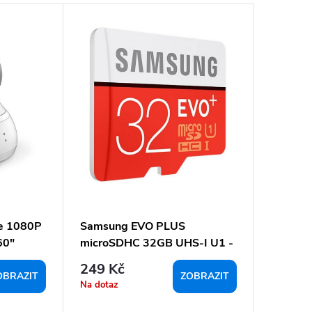
e 1080P
Samsung EVO PLUS
60"
microSDHC 32GB UHS-I U1 -
Micro SD paměťová karta
249 Kč
OBRAZIT
ZOBRAZIT
Na dotaz