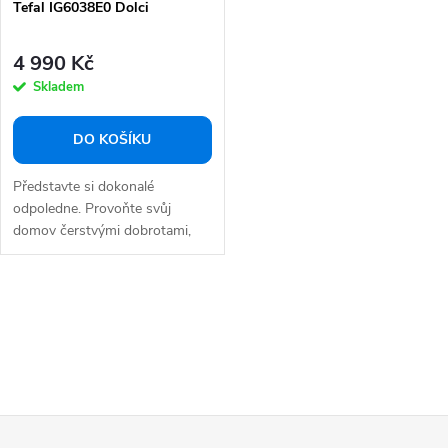
Tefal IG6038E0 Dolci
4 990 Kč
Skladem
DO KOŠÍKU
Představte si dokonalé
odpoledne. Provoňte svůj
domov čerstvými dobrotami,
které jste právě...
O
v
l
á
d
Z
a