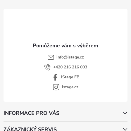
á
c
p
í
p
a
r
t
v
í
k
y
v
info
@
istage.cz
ý
+420 216 216 003
p
iStage FB
i
s
istage.cz
u
INFORMACE PRO VÁS
ZÁKAZNICKÝ SERVIS