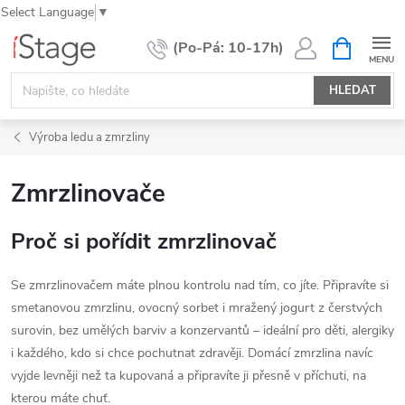
Select Language
▼
Přejít
NÁKUPNÍ
KOŠÍK
na
obsah
HLEDAT
Výroba ledu a zmrzliny
Zmrzlinovače
Proč si pořídit zmrzlinovač
Se zmrzlinovačem máte plnou kontrolu nad tím, co jíte. Připravíte si
smetanovou zmrzlinu, ovocný sorbet i mražený jogurt z čerstvých
surovin, bez umělých barviv a konzervantů – ideální pro děti, alergiky
i každého, kdo si chce pochutnat zdravěji. Domácí zmrzlina navíc
vyjde levněji než ta kupovaná a připravíte ji přesně v příchuti, na
kterou máte chuť.