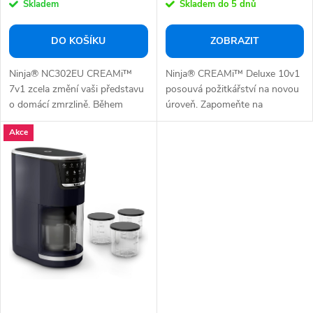
Skladem
Skladem do 5 dnů
ů
DO KOŠÍKU
ZOBRAZIT
Ninja® NC302EU CREAMi™
Ninja® CREAMi™ Deluxe 10v1
7v1 zcela změní vaši představu
posouvá požitkářství na novou
o domácí zmrzlině. Během
úroveň. Zapomeňte na
několika minut...
kompromisy a...
Akce