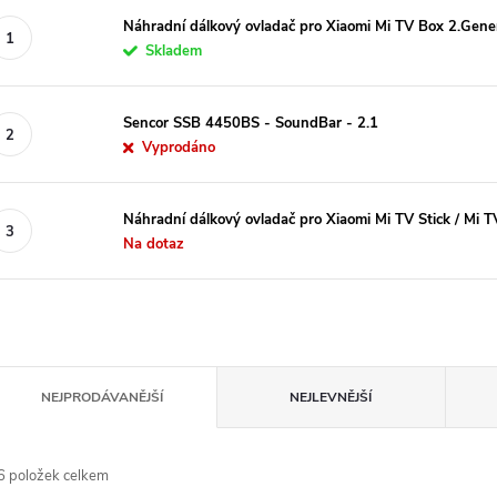
Náhradní dálkový ovladač pro Xiaomi Mi TV Box 2.Gene
Skladem
Sencor SSB 4450BS - SoundBar - 2.1
Vyprodáno
Náhradní dálkový ovladač pro Xiaomi Mi TV Stick / Mi 
Na dotaz
Ř
NEJPRODÁVANĚJŠÍ
NEJLEVNĚJŠÍ
a
6
položek celkem
e