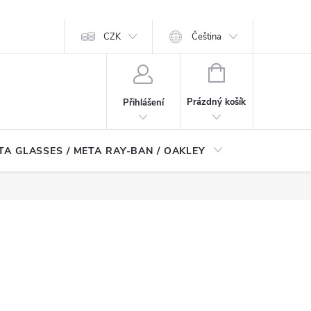
CZK
Čeština
NÁKUPNÍ
KOŠÍK
Prázdný košík
Přihlášení
TA GLASSES / META RAY-BAN / OAKLEY
Robotické