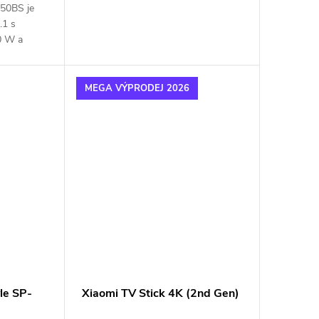
50BS je
.1 s
0 W a
MEGA VÝPRODEJ 2026
le SP-
Xiaomi TV Stick 4K (2nd Gen)