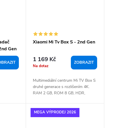
ladač
Xiaomi Mi Tv Box S - 2nd Gen
 2nd Gen
1 169 Kč
OBRAZIT
ZOBRAZIT
Na dotaz
Multimediální centrum Mi TV Box S
druhé generace s rozlišením 4K.
RAM 2 GB, ROM 8 GB, HDR,
Google...
MEGA VÝPRODEJ 2026