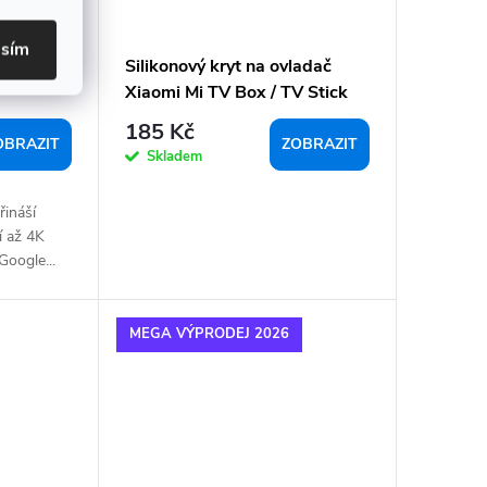
asím
4K
Silikonový kryt na ovladač
Xiaomi Mi TV Box / TV Stick
185 Kč
OBRAZIT
ZOBRAZIT
Skladem
řináší
í až 4K
Google...
MEGA VÝPRODEJ 2026