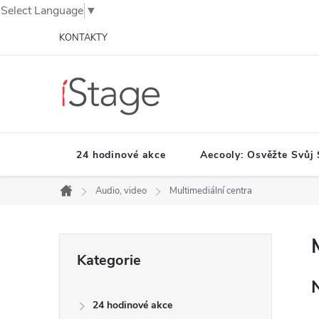
Select Language
▼
Přejít
KONTAKTY
na
obsah
24 hodinové akce
Aecooly: Osvěžte Svůj 
Audio, video
Multimediální centra
Domů
P
Přeskočit
Kategorie
o
kategorie
s
t
24 hodinové akce