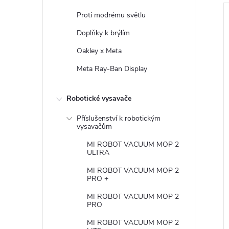
Proti modrému světlu
í
Doplňky k brýlím
Oakley x Meta
i
r
Meta Ray-Ban Display
s
Robotické vysavače
r
Příslušenství k robotickým
vysavačům
t
MI ROBOT VACUUM MOP 2
ULTRA
MI ROBOT VACUUM MOP 2
PRO +
t
MI ROBOT VACUUM MOP 2
PRO
MI ROBOT VACUUM MOP 2