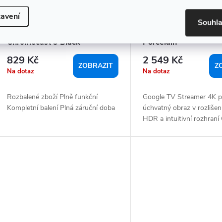
avení
Souhl
ROZBALENO - Google
Google TV Streamer 
Chromecast 3 Black -
Porcelain
Multimediální centrum
829 Kč
2 549 Kč
ZOBRAZIT
Z
Na dotaz
Na dotaz
Rozbalené zboží Plně funkční
Google TV Streamer 4K p
Kompletní balení Plná záruční doba
úchvatný obraz v rozlišen
HDR a intuitivní rozhraní 