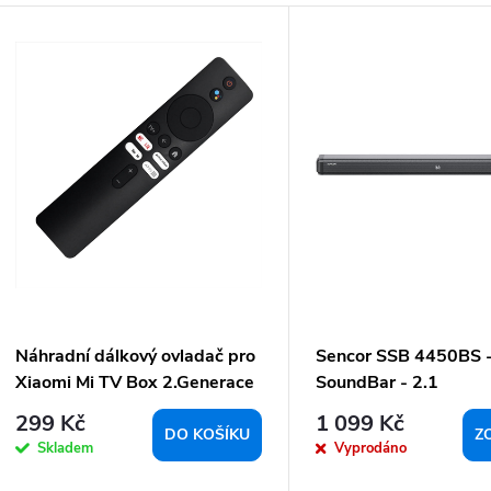
V
n
ý
p
p
o
p
d
u
o
k
d
u
ů
k
Náhradní dálkový ovladač pro
Sencor SSB 4450BS 
Xiaomi Mi TV Box 2.Generace
SoundBar - 2.1
299 Kč
1 099 Kč
ů
DO KOŠÍKU
Z
Skladem
Vyprodáno