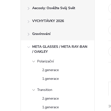
r
Aecooly: Osvěžte Svůj Svět
a
n
VYCHYTÁVKY 2026
n
í
Gravírování
p
META GLASSES / META RAY-BAN
a
/ OAKLEY
n
Polarizační
e
2.generace
l
1.generace
Transition
2.generace
z
1
1.generace