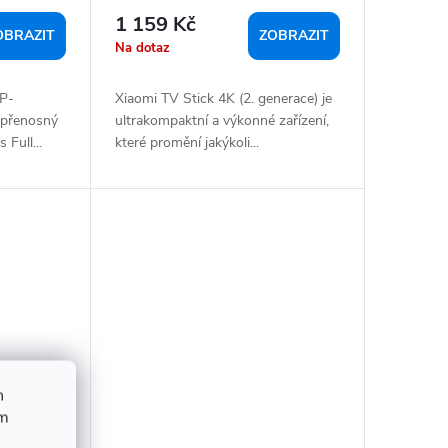
1 159 Kč
OBRAZIT
ZOBRAZIT
Na dotaz
SP-
Xiaomi TV Stick 4K (2. generace) je
 přenosný
ultrakompaktní a výkonné zařízení,
 Full...
které promění jakýkoli...
h
ím