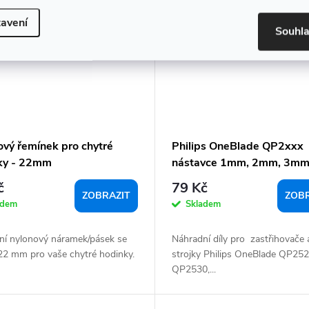
avení
Souhl
ový řemínek pro chytré
Philips OneBlade QP2xxx
ky - 22mm
nástavce 1mm, 2mm, 3mm
5mm
č
79 Kč
ZOBRAZIT
ZOBR
adem
Skladem
ní nylonový náramek/pásek se
Náhradní díly pro zastřihovače a
 22 mm pro vaše chytré hodinky.
strojky Philips OneBlade QP252
QP2530,...