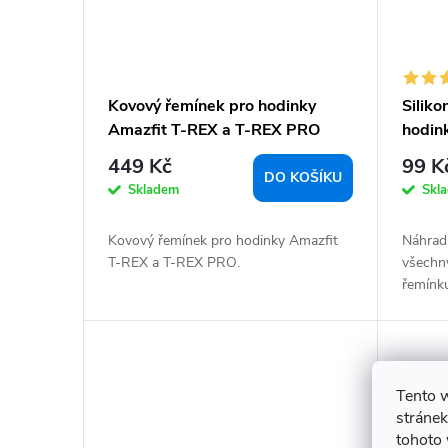
Kovový řemínek pro hodinky
Silik
Amazfit T-REX a T-REX PRO
hodin
(Amaz
449 Kč
99 K
Honor
DO KOŠÍKU
Skladem
Skl
Kovový řemínek pro hodinky Amazfit
Náhrad
T-REX a T-REX PRO.
všechny
řemínk
Tento 
stránek
tohoto 