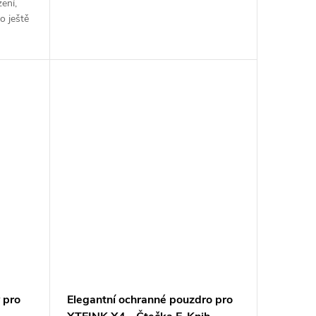
ení,
o ještě
 pro
Elegantní ochranné pouzdro pro