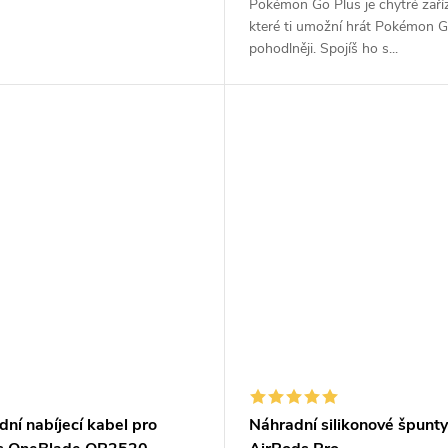
Pokémon Go Plus je chytré zaříz
které ti umožní hrát Pokémon G
pohodlněji. Spojíš ho s...
ní nabíjecí kabel pro
Náhradní silikonové špunty