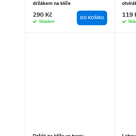
t
držákem na klíče
otvír
ů
290 Kč
119 
DO KOŠÍKU
Skladem
Skl
Držák na klíče ve tvaru
Lahev