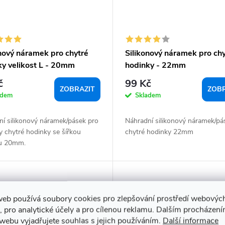
onový náramek pro chytré
Silikonový náramek pro chy
ky velikost L - 20mm
hodinky - 22mm
fit, Samsung, Garmin,
č
99 Kč
, Huawei)
ZOBRAZIT
ZOBR
adem
Skladem
ní silikonový náramek/pásek pro
Náhradní silikonový náramek/pá
 chytré hodinky se šířkou
chytré hodinky 22mm
u 20mm.
web používá soubory cookies pro zlepšování prostředí webovýc
, pro analytické účely a pro cílenou reklamu. Dalším procházen
webu vyjadřujete souhlas s jejich používáním.
Další informace