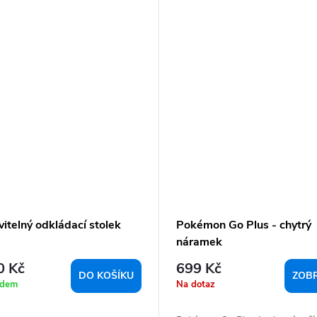
itelný odkládací stolek
Pokémon Go Plus - chytrý
náramek
0 Kč
699 Kč
DO KOŠÍKU
ZOBR
adem
Na dotaz