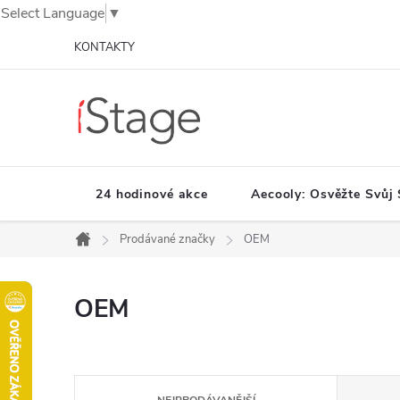
Select Language
▼
Přejít
KONTAKTY
na
obsah
24 hodinové akce
Aecooly: Osvěžte Svůj 
Prodávané značky
OEM
Domů
OEM
Ř