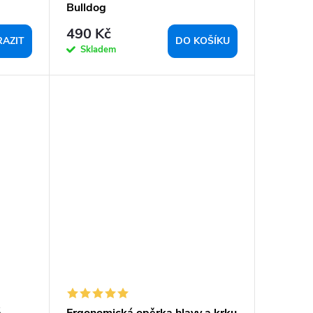
Bulldog
490 Kč
AZIT
DO KOŠÍKU
Skladem
é
Ergonomická opěrka hlavy a krku