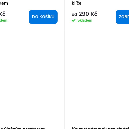
ákem
klíče
Kč
290 Kč
od
DO KOŠÍKU
ZOBR
adem
Skladem
 s úložným prostorem
Kovový náramek pro chytr