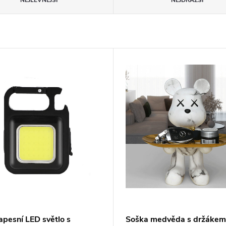
NEJLEVNĚJŠÍ
NEJDRAŽŠÍ
apesní LED světlo s
Soška medvěda s držákem