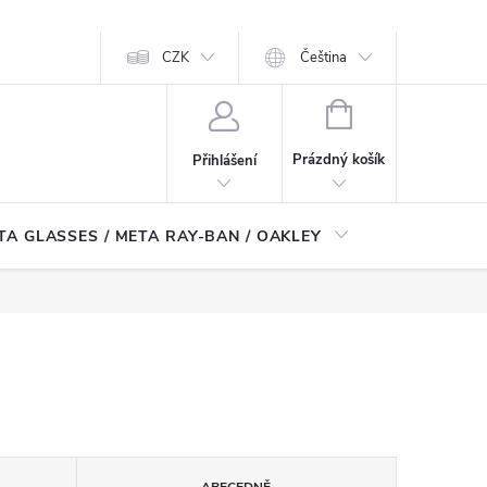
CZK
Čeština
NÁKUPNÍ
KOŠÍK
Prázdný košík
Přihlášení
TA GLASSES / META RAY-BAN / OAKLEY
Robotické