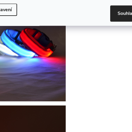
avení
Souhl