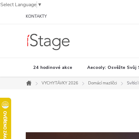
Select Language
▼
Přejít
KONTAKTY
na
obsah
24 hodinové akce
Aecooly: Osvěžte Svůj 
VYCHYTÁVKY 2026
Domácí mazlíčci
Svítíc
Domů