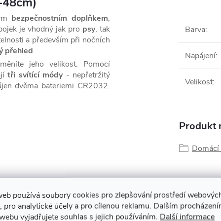
7-48cm)
tým
bezpečnostním doplňkem
,
bojek je vhodný jak pro
psy
, tak
Barva
:
telnosti a především při nočních
ý přehled
.
Napájení
:
ěníte jeho velikost. Pomocí
ají
tři svítící
módy
- nepřetržitý
Velikost
:
apájen dvěma bateriemi CR2032.
Produkt n
Domácí 
web používá soubory cookies pro zlepšování prostředí webovýc
, pro analytické účely a pro cílenou reklamu. Dalším procházen
webu vyjadřujete souhlas s jejich používáním.
Další informace