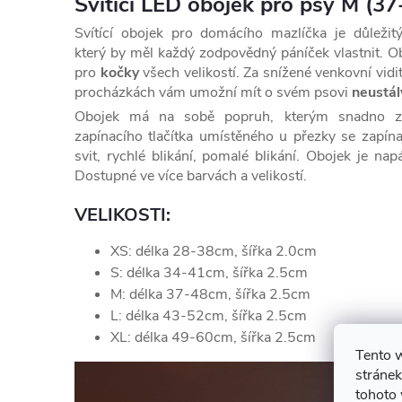
Svítící LED obojek pro psy M (3
Svítící obojek pro domácího mazlíčka je důleži
který by měl každý zodpovědný páníček vlastnit. O
pro
kočky
všech velikostí. Za snížené venkovní vidi
procházkách vám umožní mít o svém psovi
neustál
Obojek má na sobě popruh, kterým snadno zm
zapínacího tlačítka umístěného u přezky se zapín
svit, rychlé blikání, pomalé blikání. Obojek je n
Dostupné ve více barvách a velikostí.
VELIKOSTI:
XS: délka 28-38cm, šířka 2.0cm
S: délka 34-41cm, šířka 2.5cm
M: délka 37-48cm, šířka 2.5cm
L: délka 43-52cm, šířka 2.5cm
XL: délka 49-60cm, šířka 2.5cm
Tento 
stránek
tohoto 