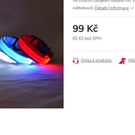
Se svítícím obojkem budete mít v
viditelnosti.
Detailní informace
99 Kč
82 Kč bez DPH
Měrná
cena:
Dotaz k produktu
Hlí