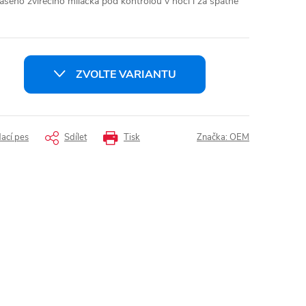
ašeho zvířecího miláčka pod kontrolou v noci i za špatné
ZVOLTE VARIANTU
dací pes
Sdílet
Tisk
Značka:
OEM