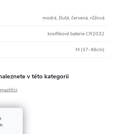
modrá, žlutá, červená, růžová
knoflíkové baterie CR2032
M (37-48cm)
aleznete v této kategorii
mazlíčci
h
ím