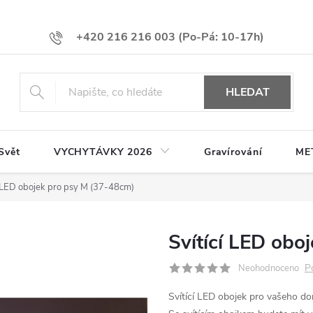
+420 216 216 003
HLEDAT
Svět
VYCHYTÁVKY 2026
Gravírování
ME
í LED obojek pro psy M (37-48cm)
Svítící LED obo
P
Neohodnoceno
Svítící LED obojek pro vašeho do