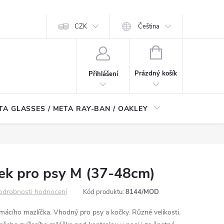
CZK
Čeština
NÁKUPNÍ
KOŠÍK
Prázdný košík
Přihlášení
TA GLASSES / META RAY-BAN / OAKLEY
Robotické
jek pro psy M (37-48cm)
odrobnosti hodnocení
Kód produktu:
8144/MOD
mácího mazlíčka. Vhodný pro psy a kočky. Různé velikosti.