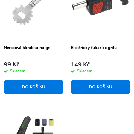
p
s
r
p
o
r
d
o
u
d
k
Nerezová škrabka na gril
Elektrický fukar ke grilu
u
t
k
99 Kč
149 Kč
ů
t
Skladem
Skladem
ů
DO KOŠÍKU
DO KOŠÍKU