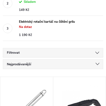
Skladem
149 Kč
Elektrický rotační kartáč na čištění grilu
Na dotaz
1 190 Kč
Filtrovat
Ř
Nejprodávanější
a
Nejlevnější
z
V
e
Nejdražší
ý
n
Abecedně
p
í
i