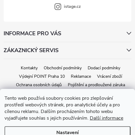
s
istage.cz
u
INFORMACE PRO VÁS
ZÁKAZNICKÝ SERVIS
Kontakty
Obchodní podmínky
Dodací podmínky
Výdejní POINT Praha 10
Reklamace
Vrácení zboží
Ochrana osobních údajů
Pojištění a prodloužené záruka
Tento web používá soubory cookies pro zlepšování
prostředí webových stránek, pro analytické účely a pro
Copyright 2026
iStage.cz
. Všechna práva vyhrazena.
Upravit nastavení
cílenou reklamu. Dalším procházením tohoto webu
cookies
vyjadřujete souhlas s jejich používáním.
Další informace
Vytvořil Shoptet
Nastavení