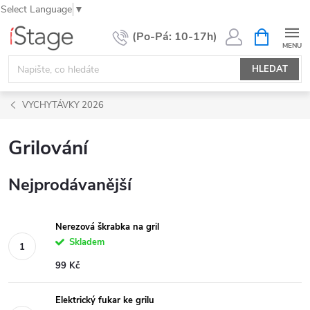
Select Language
▼
Přejít
NÁKUPNÍ
KOŠÍK
na
obsah
HLEDAT
VYCHYTÁVKY 2026
Grilování
Nejprodávanější
Nerezová škrabka na gril
Skladem
99 Kč
Elektrický fukar ke grilu