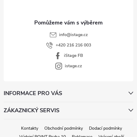
ý
í
t
p
í
i
s
u
info
@
istage.cz
+420 216 216 003
iStage FB
istage.cz
INFORMACE PRO VÁS
ZÁKAZNICKÝ SERVIS
Kontakty
Obchodní podmínky
Dodací podmínky
Výdejní POINT Praha 10
Reklamace
Vrácení zboží