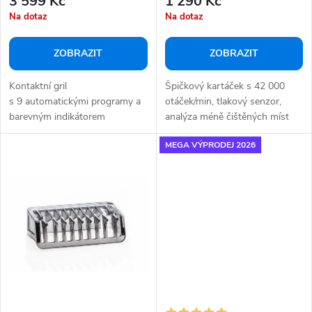
3 599 Kč
1 290 Kč
ů
t
Na dotaz
Na dotaz
ů
ZOBRAZIT
ZOBRAZIT
Kontaktní gril
Špičkový kartáček s 42 000
s 9 automatickými programy a
otáček/min, tlakový senzor,
barevným indikátorem
analýza méně čištěných míst
propečení pro...
pomocí...
MEGA VÝPRODEJ 2026