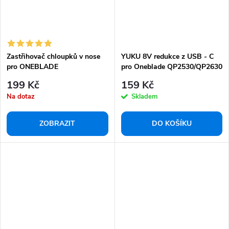
Zastřihovač chloupků v nose
YUKU 8V redukce z USB - C
pro ONEBLADE
pro Oneblade QP2530/QP2630
199 Kč
159 Kč
Na dotaz
Skladem
ZOBRAZIT
DO KOŠÍKU