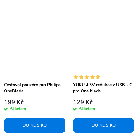
Cestovní pouzdro pro Philips
YUKU 4,3V redukce z USB - C
OneBlade
pro One blade
QP2520/QP2515/QP2620
199 Kč
129 Kč
Skladem
Skladem
DO KOŠÍKU
DO KOŠÍKU