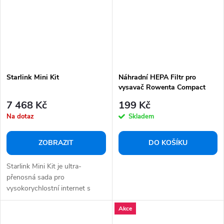
Starlink Mini Kit
Náhradní HEPA Filtr pro
vysavač Rowenta Compact
Power Cyclonic
7 468 Kč
199 Kč
Na dotaz
Skladem
ZOBRAZIT
DO KOŠÍKU
Starlink Mini Kit je ultra-
přenosná sada pro
vysokorychlostní internet s
nízkou latencí, ideální...
Akce