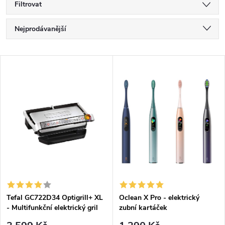
Filtrovat
Ř
Nejprodávanější
a
Nejlevnější
z
V
e
Nejdražší
ý
n
Abecedně
p
í
i
p
s
r
p
o
r
d
o
u
d
k
Tefal GC722D34 Optigrill+ XL
Oclean X Pro - elektrický
u
- Multifunkční elektrický gril
zubní kartáček
t
k