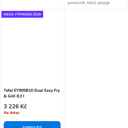
pomocník, který spojuje
vysávání a mopování v...
MEGA VÝPRODEJ 2026
Tefal EY905B10 Dual Easy Fry
& Grill 8,3 l
3 226 Kč
Na dotaz
ZOBRAZIT