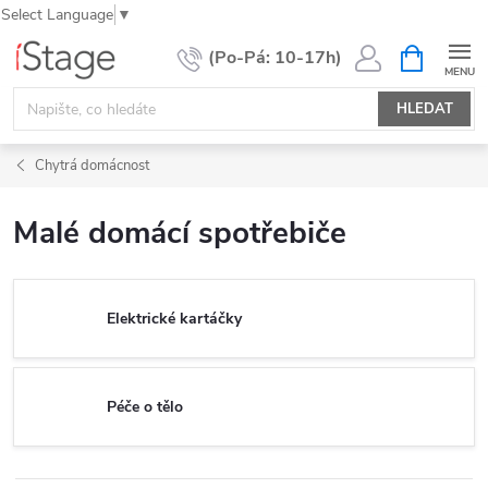
Select Language
▼
Přejít
NÁKUPNÍ
KOŠÍK
na
obsah
HLEDAT
Chytrá domácnost
Malé domácí spotřebiče
Elektrické kartáčky
Péče o tělo