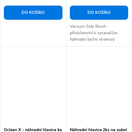
DO KOŠÍKU
DO KOŠÍKU
Vacuum Side Brush -
příslušenství k vysavačům.
Náhradní boční stranový
kartáček (2ks) pro...
Oclean X - náhradní hlavice ke
Náhradní hlavice 2ks na zubní