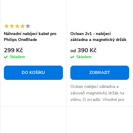
Náhradní nabíjecí kabel pro
Oclean 2v1 - nabíjecí
Philips OneBlade
základna a magnetický držák
QP6520,QP6620
pro elektrický kartáček Oclean
299 Kč
390 Kč
od
F1/X/X Pro/Z1
Skladem
Skladem
DO KOŠÍKU
ZOBRAZIT
Oclean nabíjecí základna a
zároveň magnetický držák na
stěnu, či zrcadlo. Vhodné pro
elektrický...