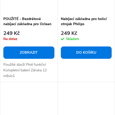
POUŽITÉ - Bezdrátová
Nabíjecí základna pro holicí
nabíjecí základna pro Oclean
strojek Philips
X Pro Elite
S5531/S7731/S9932
249 Kč
249 Kč
Na dotaz
Skladem
ZOBRAZIT
DO KOŠÍKU
Použité zboží Plně funkční
Kompletní balení Záruka 12
měsíců