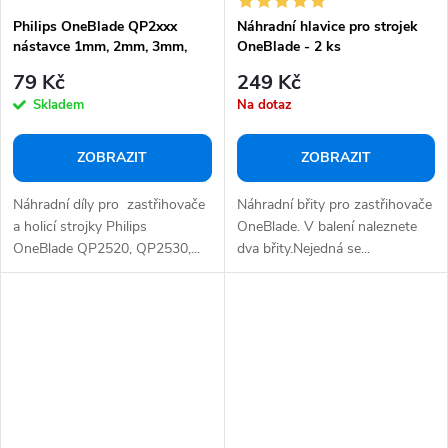
Philips OneBlade QP2xxx
Náhradní hlavice pro strojek
nástavce 1mm, 2mm, 3mm,
OneBlade - 2 ks
5mm
79 Kč
249 Kč
Skladem
Na dotaz
ZOBRAZIT
ZOBRAZIT
Náhradní díly pro zastřihovače
Náhradní břity pro zastřihovače
a holicí strojky Philips
OneBlade. V balení naleznete
OneBlade QP2520, QP2530,...
dva břity.Nejedná se...