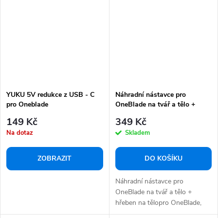
YUKU 5V redukce z USB - C
Náhradní nástavce pro
pro Oneblade
OneBlade na tvář a tělo +
QP2724/QP2834/QP4530/QP1924/QP1324
hřeben na tělo QP620/50
149 Kč
349 Kč
Na dotaz
Skladem
ZOBRAZIT
DO KOŠÍKU
Náhradní nástavce pro
OneBlade na tvář a tělo +
hřeben na tělopro OneBlade,
včetně dvou holících...