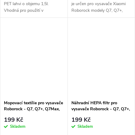
PET lahvi o objemu 1,5l.
je určen pro vysavače Xiaomi
Vhodná pro použití v
Roborock modely Q7, Q7+,
robotických...
Q7Max, Q7Max+
Mopovací textílie pro vysavače
Náhradní HEPA filtr pro
Roborock - Q7, Q7+, Q7Max,
vysavače Roborock - Q7, Q7+,
Q7Max+ (2ks)
Q8 Max, Q8 Max + (2 ks)
199 Kč
199 Kč
Skladem
Skladem