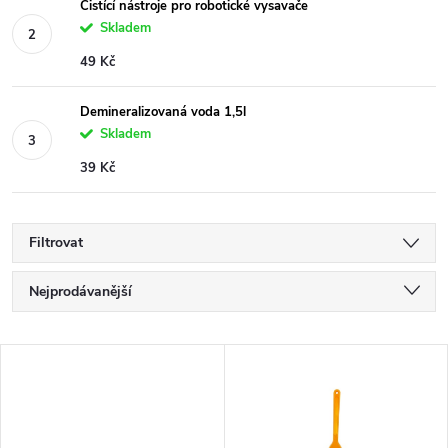
Čistící nástroje pro robotické vysavače
Skladem
49 Kč
Demineralizovaná voda 1,5l
Skladem
39 Kč
Filtrovat
Ř
Nejprodávanější
a
Nejlevnější
z
V
e
Nejdražší
ý
n
Abecedně
p
í