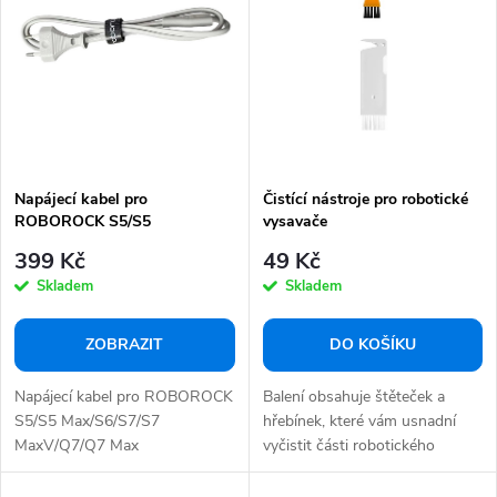
i
p
s
r
p
o
r
d
o
u
d
k
Napájecí kabel pro
Čistící nástroje pro robotické
u
ROBOROCK S5/S5
vysavače
t
k
Max/S6/S7/S7 MaxV/Q7/Q7
399 Kč
49 Kč
ů
Max
t
Skladem
Skladem
ů
ZOBRAZIT
DO KOŠÍKU
Napájecí kabel pro ROBOROCK
Balení obsahuje štěteček a
S5/S5 Max/S6/S7/S7
hřebínek, které vám usnadní
MaxV/Q7/Q7 Max
vyčistit části robotického
vysavače.