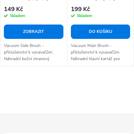
Q7Max+ (2ks)
Q7Max+
149 Kč
199 Kč
Skladem
Skladem
ZOBRAZIT
DO KOŠÍKU
Vacuum Side Brush -
Vacuum Main Brush -
příslušenství k vysavačům.
příslušenství k vysavačům.
Náhradní boční stranový
Náhradní hlavní kartáč pro
kartáček (2ks) pro...
robotický vysavač...
O
v
l
á
d
Z
a
á
c