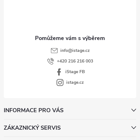
p
í
p
a
r
t
v
í
k
y
v
info
@
istage.cz
ý
+420 216 216 003
p
iStage FB
i
s
istage.cz
u
INFORMACE PRO VÁS
ZÁKAZNICKÝ SERVIS