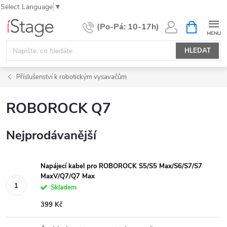
Select Language
▼
Přejít
NÁKUPNÍ
KOŠÍK
na
obsah
HLEDAT
Příslušenství k robotickým vysavačům
ROBOROCK Q7
Nejprodávanější
Napájecí kabel pro ROBOROCK S5/S5 Max/S6/S7/S7
MaxV/Q7/Q7 Max
Skladem
399 Kč