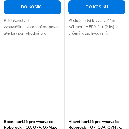
DO KOŠÍKU
DO KOŠÍKU
Příslušenství k
Příslušenství k vysavačům.
vysavačům. Náhradní mopovací
Náhradní HEPA filtr (2 ks) je
útěrka (2ks) vhodná pro
určený k zachycování...
vysavače Roborock...
Boční kartáč pro vysavače
Hlavní kartáč pro vysavače
Roborock - Q7, Q7+, Q7Max,
Roborock - Q7, Q7+, Q7Max,