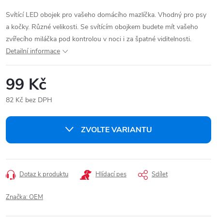
Svítící LED obojek pro vašeho domácího mazlíčka. Vhodný pro psy
a kočky. Různé velikosti. Se svítícím obojkem budete mít vašeho
zvířecího miláčka pod kontrolou v noci i za špatné viditelnosti.
Detailní informace
99 Kč
82 Kč bez DPH
Měrná
cena:
ZVOLTE VARIANTU
Dotaz k produktu
Hlídací pes
Sdílet
Značka:
OEM