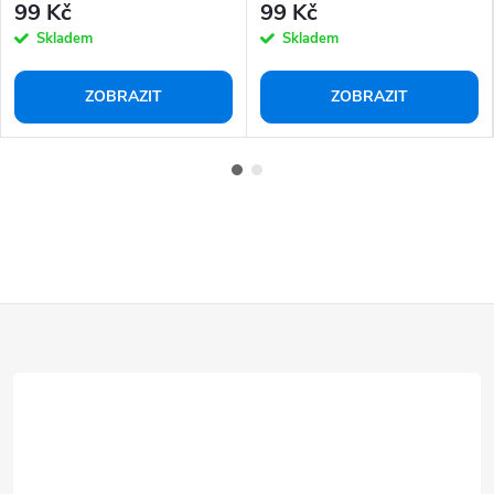
99 Kč
99 Kč
Skladem
Skladem
ZOBRAZIT
ZOBRAZIT
Z
á
p
a
t
í