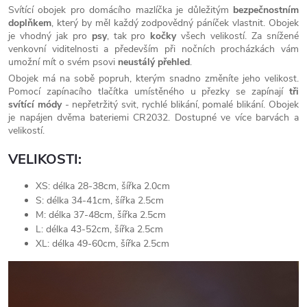
Svítící obojek pro domácího mazlíčka je důležitým
bezpečnostním
doplňkem
, který by měl každý zodpovědný páníček vlastnit. Obojek
je vhodný jak pro
psy
, tak pro
kočky
všech velikostí. Za snížené
venkovní viditelnosti a především při nočních procházkách vám
umožní mít o svém psovi
neustálý přehled
.
Obojek má na sobě popruh, kterým snadno změníte jeho velikost.
Pomocí zapínacího tlačítka umístěného u přezky se zapínají
tři
svítící
módy
- nepřetržitý svit, rychlé blikání, pomalé blikání. Obojek
je napájen dvěma bateriemi CR2032. Dostupné ve více barvách a
velikostí.
VELIKOSTI:
XS: délka 28-38cm, šířka 2.0cm
S: délka 34-41cm, šířka 2.5cm
M: délka 37-48cm, šířka 2.5cm
L: délka 43-52cm, šířka 2.5cm
XL: délka 49-60cm, šířka 2.5cm