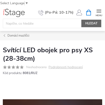
Select Language
▼
Přejít
NÁKUPNÍ
KOŠÍK
na
obsah
HLEDAT
Domácí mazlíčci
Svítící LED obojek pro psy XS
(28-38cm)
Podrobnosti hodnocení
Neohodnoceno
Kód produktu:
8081/RUZ