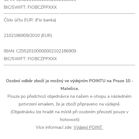
BIC/SWIFT: FIOBCZPPXXX
Číslo účtu EUR: (Fio banka)
2102186909
/2010 (EUR)
IBAN:
CZ0520100000002102186909
BIC/SWIFT: FIOBCZPPXXX
Osobní odběr zboží je možný ve výdejním POINTU na
Praze 10 -
Malešice
.
P
ouze po předchozí objednávce na našem e-shopu a následném
potvrzení emailem, že je zboží připraveno na výdejně.
(Objednávku lze hradit
na místě při osobním převzetí pouze v
hotovosti)
Více informací zde:
Výdejní POINT