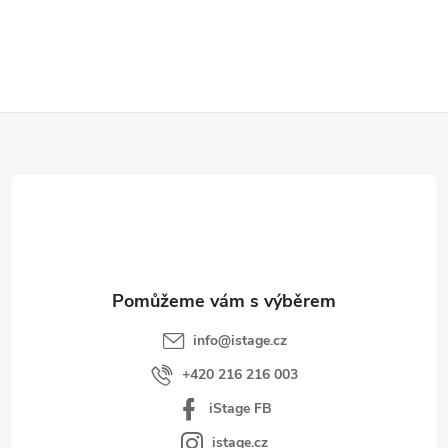
Z
á
p
a
t
í
info
@
istage.cz
+420 216 216 003
iStage FB
istage.cz