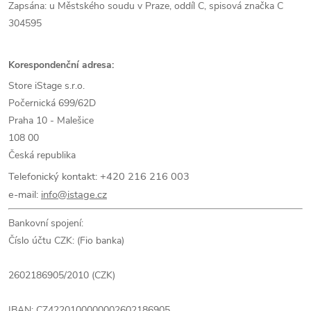
Zapsána: u Městského soudu v Praze, oddíl C, spisová značka C
304595
Korespondenční adresa:
Store iStage s.r.o.
Počernická 699/62D
Praha 10 - Malešice
108 00
Česká republika
Telefonický kontakt: +420 216 216 003
e-mail:
info@istage.cz
Bankovní spojení:
Číslo účtu CZK: (Fio banka)
2602186905/2010 (CZK)
IBAN:
CZ4220100000002602186905