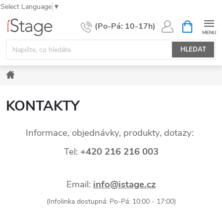
Select Language
▼
Přejít
NÁKUPNÍ
KOŠÍK
na
obsah
HLEDAT
Domů
KONTAKTY
Informace, objednávky, produkty, dotazy:
Tel:
+420 216 216 003
Email:
info@istage.cz
(Infolinka dostupná: Po-Pá: 10:00 - 17:00)