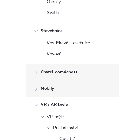
s
Obrazy
u
Světla
Stavebnice
Kostičkové stavebnice
Kovové
Chytrá domácnost
Mobily
VR / AR brýle
VR brýle
Příslušenství
Quest 2