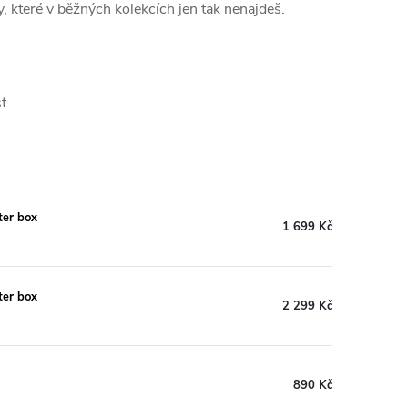
sky, které v běžných kolekcích jen tak nenajdeš.
st
ter box
1 699 Kč
ter box
2 299 Kč
890 Kč