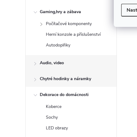
Nast
v
Gaming,hry a zábava
l
Počítačové komponenty
á
Herní konzole a příslušenství
d
a
Autodoplňky
c
í
Audio, video
p
r
Chytré hodinky a náramky
v
k
Dekorace do domácnosti
y
v
Koberce
ý
Sochy
p
LED obrazy
i