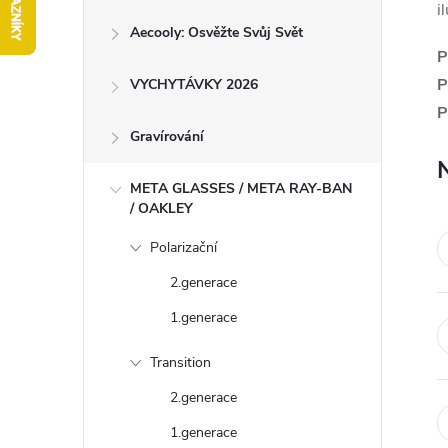
i
r
Aecooly: Osvěžte Svůj Svět
a
P
n
P
VYCHYTÁVKY 2026
n
P
í
Gravírování
p
META GLASSES / META RAY-BAN
a
/ OAKLEY
n
Polarizační
e
2.generace
l
1.generace
Transition
2.generace
1.generace