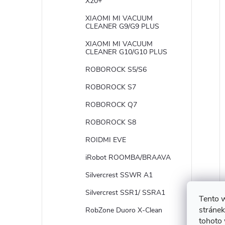
X20+
XIAOMI MI VACUUM
CLEANER G9/G9 PLUS
XIAOMI MI VACUUM
CLEANER G10/G10 PLUS
ROBOROCK S5/S6
ROBOROCK S7
ROBOROCK Q7
ROBOROCK S8
ROIDMI EVE
iRobot ROOMBA/BRAAVA
Silvercrest SSWR A1
Silvercrest SSR1/ SSRA1
Tento 
stránek
RobZone Duoro X-Clean
tohoto 