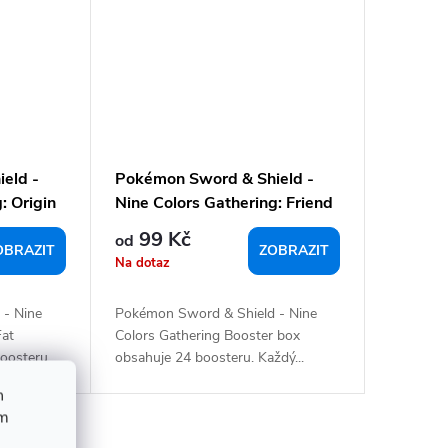
eld -
Pokémon Sword & Shield -
: Origin
Nine Colors Gathering: Friend
 box -
Booster / Booster box -
99 Kč
od
Chinese
OBRAZIT
ZOBRAZIT
Na dotaz
 - Nine
Pokémon Sword & Shield - Nine
Fat
Colors Gathering Booster box
osteru....
obsahuje 24 boosteru. Každý...
h
ím