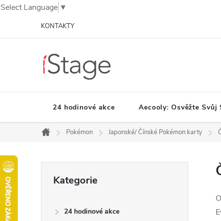
Select Language
▼
Přejít
KONTAKTY
na
obsah
24 hodinové akce
Aecooly: Osvěžte Svůj 
Pokémon
Japonské/ Čínské Pokémon karty
Domů
P
Přeskočit
Kategorie
o
kategorie
s
O
t
24 hodinové akce
E