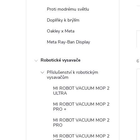
Proti modrému světlu
Doplňky k brýlím
Oakley x Meta
Meta Ray-Ban Display
z
Robotické vysavače
6
Příslušenství k robotickým
vysavačům
í
MI ROBOT VACUUM MOP 2
ULTRA
i
r
MI ROBOT VACUUM MOP 2
PRO +
s
MI ROBOT VACUUM MOP 2
PRO
r
MI ROBOT VACUUM MOP 2