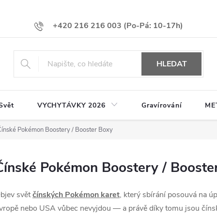
+420 216 216 003
HLEDAT
Svět
VYCHYTÁVKY 2026
Gravírování
ME
Čínské Pokémon Boostery / Booster Boxy
Čínské Pokémon Boostery / Booste
bjev svět
čínských Pokémon karet
, který sbírání posouvá na úp
vropě nebo USA vůbec nevyjdou — a právě díky tomu jsou čínské