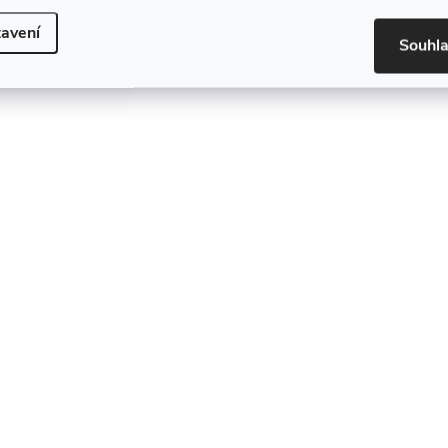
O
avení
Souhl