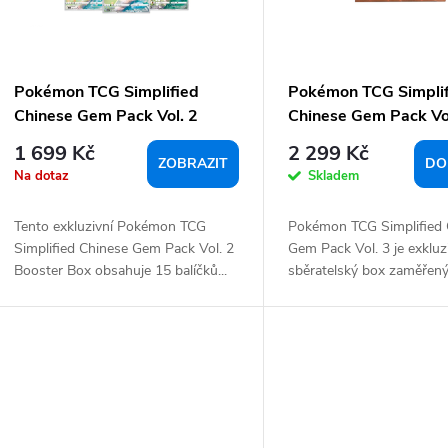
o
k
d
u
ů
k
Pokémon TCG Simplified
Pokémon TCG Simpli
Chinese Gem Pack Vol. 2
Chinese Gem Pack Vo
booster box
booster box
1 699 Kč
2 299 Kč
ů
ZOBRAZIT
DO
Na dotaz
Skladem
Tento exkluzivní Pokémon TCG
Pokémon TCG Simplified 
Simplified Chinese Gem Pack Vol. 2
Gem Pack Vol. 3 je exkluz
Booster Box obsahuje 15 balíčků...
sběratelský box zaměřený 