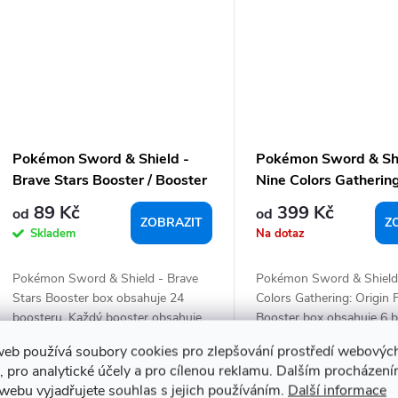
Pokémon Sword & Shield -
Pokémon Sword & Shi
Brave Stars Booster / Booster
Nine Colors Gathering
box - Chinese
Fat Booster / Booster
89 Kč
399 Kč
od
od
Chinese
ZOBRAZIT
Z
Skladem
Na dotaz
Pokémon Sword & Shield - Brave
Pokémon Sword & Shield
Stars Booster box obsahuje 24
Colors Gathering: Origin 
boosteru. Každý booster obsahuje...
Booster box obsahuje 6 bo
web používá soubory cookies pro zlepšování prostředí webovýc
, pro analytické účely a pro cílenou reklamu. Dalším procházen
webu vyjadřujete souhlas s jejich používáním.
Další informace