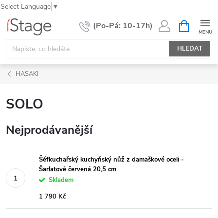
Select Language
▼
Přejít
NÁKUPNÍ
KOŠÍK
na
obsah
HLEDAT
HASAKI
SOLO
Nejprodávanější
Šéfkuchařský kuchyňský nůž z damaškové oceli -
Šarlatově červená 20,5 cm
Skladem
1 790 Kč