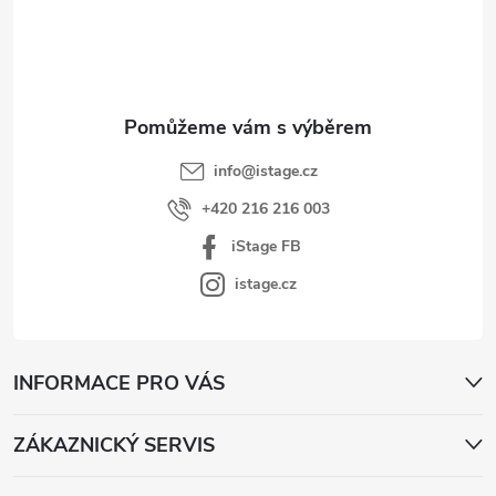
p
p
a
r
t
v
í
k
y
v
info
@
istage.cz
ý
+420 216 216 003
p
iStage FB
i
s
istage.cz
u
INFORMACE PRO VÁS
ZÁKAZNICKÝ SERVIS