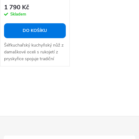
k
červená 20,5 cm
1 790 Kč
ů
t
Skladem
ů
DO KOŠÍKU
Šéfkuchařský kuchyňský nůž z
damaškové oceli s rukojetí z
pryskyřice spojuje tradiční
řemeslo a...
O
v
l
á
d
Z
a
á
c
í