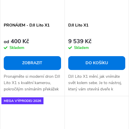
PRONÁJEM - DJI Lito X1
DJI Lito X1
400 Kč
9 539 Kč
od
Skladem
Skladem
ZOBRAZIT
DO KOŠÍKU
Pronajměte si moderní dron DJI
DJI Lito X1 mění, jak vnímáte
Lito X1 s kvalitní kamerou,
svět kolem sebe. Je to nástroj,
pokročilým snímáním překážek
který vám otevírá dveře k
a LiDAR...
nevídaným...
MEGA VÝPRODEJ 2026