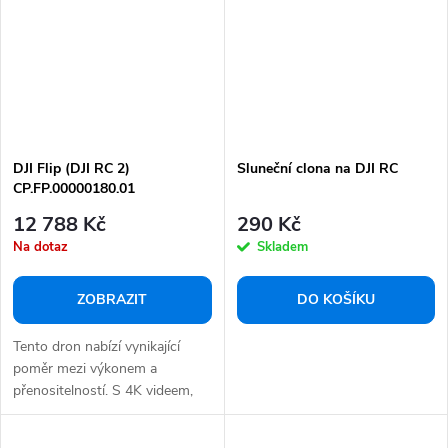
DJI Flip (DJI RC 2)
Sluneční clona na DJI RC
CP.FP.00000180.01
12 788 Kč
290 Kč
Na dotaz
Skladem
ZOBRAZIT
DO KOŠÍKU
Tento dron nabízí vynikající
poměr mezi výkonem a
přenositelností. S 4K videem,
48MPx...