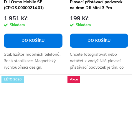
DJI Osmo Mobile SE
Plovací přistávací podvozek
(CP.OS.00000214.01)
na dron DJI Mini 3 Pro
1 951 Kč
199 Kč
Skladem
Skladem
DO KOŠÍKU
DO KOŠÍKU
Stabilizátor mobilních telefonů.
Chcete fotografovat nebo
3osá stabilizace. Magnetický
natáčet z vody? Náš plovací
rychloupínací design.
přistávací podvozek je tím, co
Přenosná...
hledáte pro...
LÉTO 2026
Akce