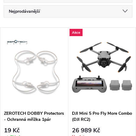
Ř
Nejprodávanější
a
Nejlevnější
z
V
Akce
e
Nejdražší
ý
n
Abecedně
p
í
i
p
s
r
p
o
r
d
o
u
d
k
ZEROTECH DOBBY Protectors
DJI Mini 5 Pro Fly More Combo
u
- Ochranná mřížka 1pár
(DJI RC2)
t
k
19 Kč
26 989 Kč
ů
t