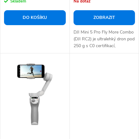
Skladem
Na dotaz
ů
DO KOŠÍKU
ZOBRAZIT
DJI Mini 5 Pro Fly More Combo
(DJI RC2) je ultralehký dron pod
250 g s C0 certifikací,
vybavený...