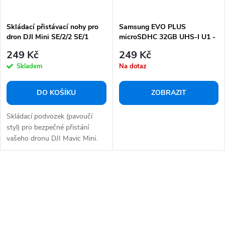
Skládací přistávací nohy pro
Samsung EVO PLUS
dron DJI Mini SE/2/2 SE/1
microSDHC 32GB UHS-I U1 -
Micro SD paměťová karta
249 Kč
249 Kč
Skladem
Na dotaz
DO KOŠÍKU
ZOBRAZIT
Skládací podvozek (pavoučí
styl) pro bezpečné přistání
vašeho dronu DJI Mavic Mini.
O
v
l
á