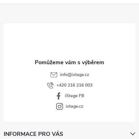
d
Z
a
á
c
p
í
p
a
r
t
v
í
k
y
v
info
@
istage.cz
ý
+420 216 216 003
p
iStage FB
i
s
istage.cz
u
INFORMACE PRO VÁS