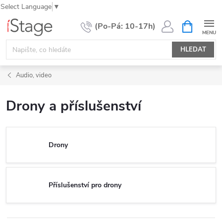
Select Language
▼
Přejít
NÁKUPNÍ
KOŠÍK
na
obsah
HLEDAT
Audio, video
Drony a příslušenství
Drony
Příslušenství pro drony