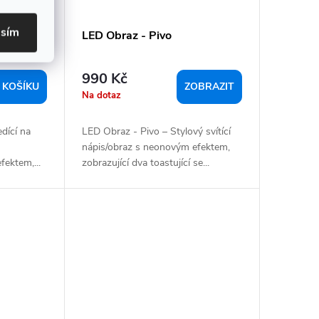
asím
t sedící
LED Obraz - Pivo
990 Kč
 KOŠÍKU
ZOBRAZIT
Na dotaz
dící na
LED Obraz - Pivo – Stylový svítící
nápis/obraz s neonovým efektem,
ektem,...
zobrazující dva toastující se...