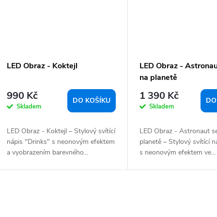
LED Obraz - Koktejl
LED Obraz - Astronau
na planetě
990 Kč
1 390 Kč
DO KOŠÍKU
DO
Skladem
Skladem
LED Obraz - Koktejl – Stylový svítící
LED Obraz - Astronaut se
nápis "Drinks" s neonovým efektem
planetě – Stylový svítící 
a vyobrazením barevného...
s neonovým efektem ve...
O