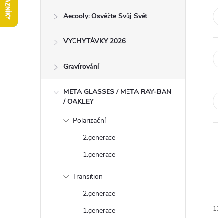
r
Aecooly: Osvěžte Svůj Svět
a
n
VYCHYTÁVKY 2026
n
í
Gravírování
p
META GLASSES / META RAY-BAN
a
/ OAKLEY
n
Polarizační
e
2.generace
l
1.generace
Transition
2.generace
z
1
1.generace