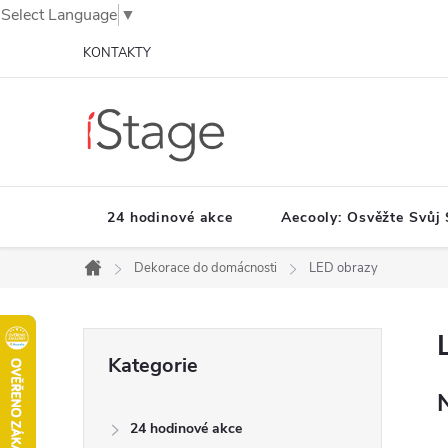
Select Language
▼
Přejít
KONTAKTY
na
obsah
24 hodinové akce
Aecooly: Osvěžte Svůj 
Dekorace do domácnosti
LED obrazy
Domů
P
Přeskočit
Kategorie
o
kategorie
s
t
24 hodinové akce