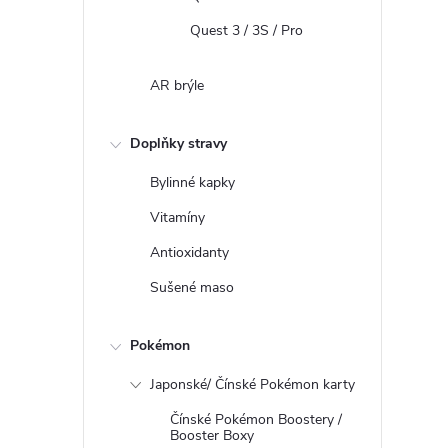
l
Quest 3 / 3S / Pro
á
d
AR brýle
a
c
Doplňky stravy
í
p
Bylinné kapky
r
Vitamíny
v
Antioxidanty
k
y
Sušené maso
v
ý
Pokémon
p
i
Japonské/ Čínské Pokémon karty
s
Čínské Pokémon Boostery /
u
Booster Boxy