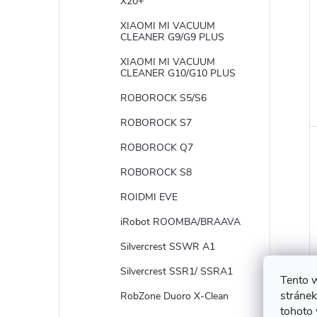
X20+
XIAOMI MI VACUUM
CLEANER G9/G9 PLUS
XIAOMI MI VACUUM
CLEANER G10/G10 PLUS
ROBOROCK S5/S6
ROBOROCK S7
ROBOROCK Q7
ROBOROCK S8
ROIDMI EVE
iRobot ROOMBA/BRAAVA
Silvercrest SSWR A1
Silvercrest SSR1/ SSRA1
Tento 
stránek
RobZone Duoro X-Clean
tohoto 