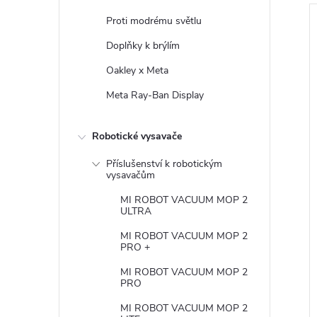
Proti modrému světlu
í
Doplňky k brýlím
Oakley x Meta
i
r
Meta Ray-Ban Display
s
Robotické vysavače
r
Příslušenství k robotickým
vysavačům
t
MI ROBOT VACUUM MOP 2
ULTRA
MI ROBOT VACUUM MOP 2
PRO +
t
MI ROBOT VACUUM MOP 2
PRO
MI ROBOT VACUUM MOP 2