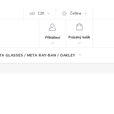
CZK
Čeština
NÁKUPNÍ
KOŠÍK
Prázdný košík
Přihlášení
TA GLASSES / META RAY-BAN / OAKLEY
Robotické