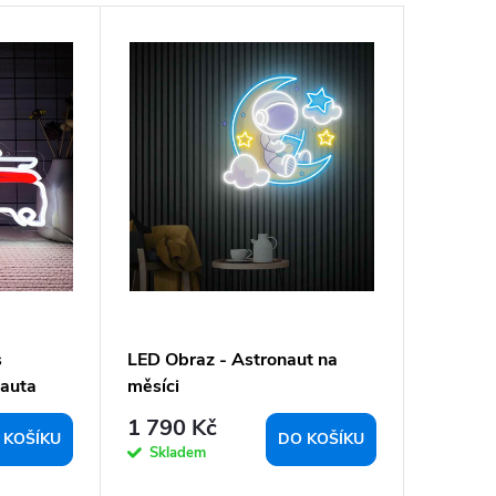
s
LED Obraz - Astronaut na
 auta
měsíci
1 790 Kč
 KOŠÍKU
DO KOŠÍKU
Skladem