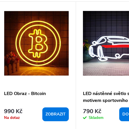
V
n
ý
p
p
o
p
d
u
o
k
d
u
ů
k
LED Obraz - Bitcoin
LED nástěnné světlo 
motivem sportovního
990 Kč
790 Kč
ů
ZOBRAZIT
DO
Na dotaz
Skladem