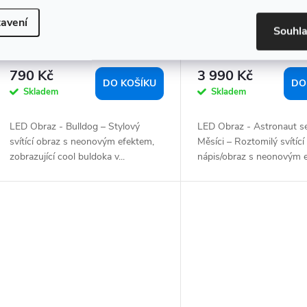
avení
Souhl
LED Obraz - Bulldog
LED Obraz - Astronau
na měsíci
790 Kč
3 990 Kč
DO KOŠÍKU
DO
Skladem
Skladem
LED Obraz - Bulldog – Stylový
LED Obraz - Astronaut se
svítící obraz s neonovým efektem,
Měsíci – Roztomilý svítící
zobrazující cool buldoka v...
nápis/obraz s neonovým ef