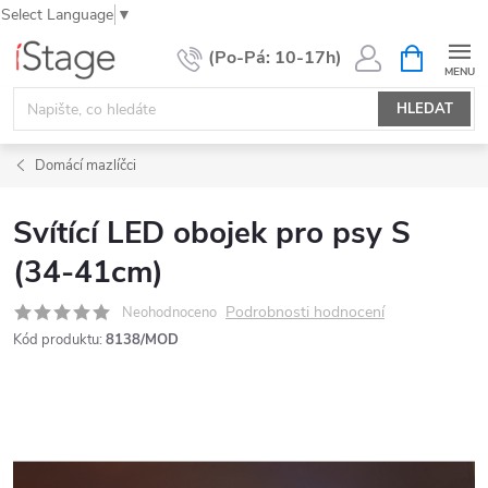
Select Language
▼
Přejít
NÁKUPNÍ
KOŠÍK
na
obsah
HLEDAT
Domácí mazlíčci
Svítící LED obojek pro psy S
(34-41cm)
Podrobnosti hodnocení
Neohodnoceno
Kód produktu:
8138/MOD