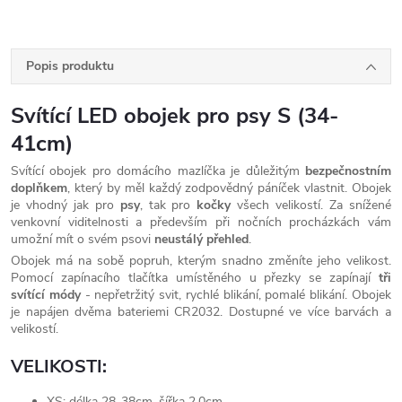
Popis produktu
Svítící LED obojek pro psy S (34-
41cm)
Svítící obojek pro domácího mazlíčka je důležitým
bezpečnostním
doplňkem
, který by měl každý zodpovědný páníček vlastnit. Obojek
je vhodný jak pro
psy
, tak pro
kočky
všech velikostí. Za snížené
venkovní viditelnosti a především při nočních procházkách vám
umožní mít o svém psovi
neustálý přehled
.
Obojek má na sobě popruh, kterým snadno změníte jeho velikost.
Pomocí zapínacího tlačítka umístěného u přezky se zapínají
tři
svítící
módy
- nepřetržitý svit, rychlé blikání, pomalé blikání. Obojek
je napájen dvěma bateriemi CR2032. Dostupné ve více barvách a
velikostí.
VELIKOSTI:
XS: délka 28-38cm, šířka 2.0cm