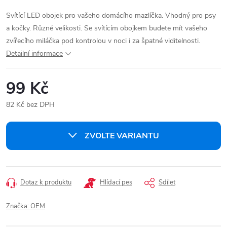
Svítící LED obojek pro vašeho domácího mazlíčka. Vhodný pro psy
a kočky. Různé velikosti. Se svítícím obojkem budete mít vašeho
zvířecího miláčka pod kontrolou v noci i za špatné viditelnosti.
Detailní informace
99 Kč
82 Kč bez DPH
Měrná
cena:
ZVOLTE VARIANTU
Dotaz k produktu
Hlídací pes
Sdílet
Značka:
OEM