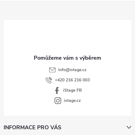
Z
á
p
a
t
í
info
@
istage.cz
+420 216 216 003
iStage FB
istage.cz
INFORMACE PRO VÁS