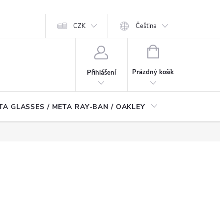
CZK
Čeština
NÁKUPNÍ
KOŠÍK
Prázdný košík
Přihlášení
TA GLASSES / META RAY-BAN / OAKLEY
Robotické