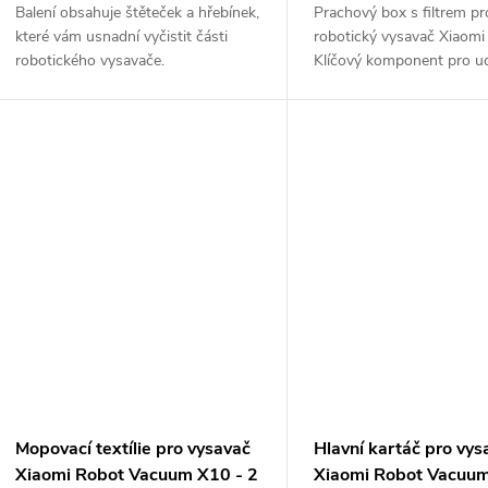
Balení obsahuje štěteček a hřebínek,
Prachový box s filtrem pr
které vám usnadní vyčistit části
robotický vysavač Xiaomi
robotického vysavače.
Klíčový komponent pro u
špičkového...
Mopovací textílie pro vysavač
Hlavní kartáč pro vys
Xiaomi Robot Vacuum X10 - 2
Xiaomi Robot Vacuu