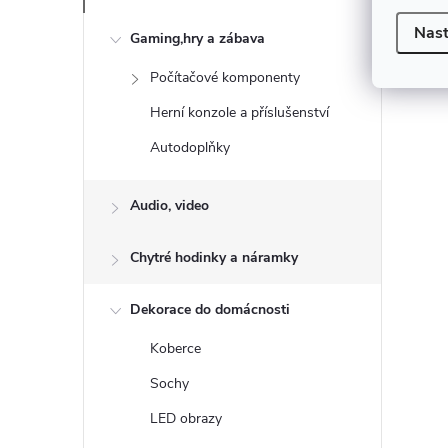
Nast
Gaming,hry a zábava
Počítačové komponenty
Herní konzole a příslušenství
Autodoplňky
v
l
Audio, video
á
d
Chytré hodinky a náramky
a
c
Dekorace do domácnosti
í
p
Koberce
r
Sochy
v
LED obrazy
k