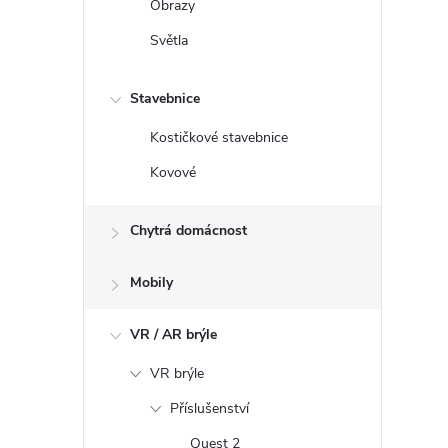
y
Obrazy
v
Světla
ý
p
Stavebnice
i
s
Kostičkové stavebnice
u
Kovové
Chytrá domácnost
Mobily
VR / AR brýle
VR brýle
Příslušenství
Quest 2