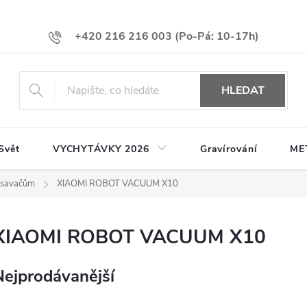
+420 216 216 003
HLEDAT
Svět
VYCHYTÁVKY 2026
Gravírování
ME
vysavačům
XIAOMI ROBOT VACUUM X10
XIAOMI ROBOT VACUUM X10
Nejprodávanější