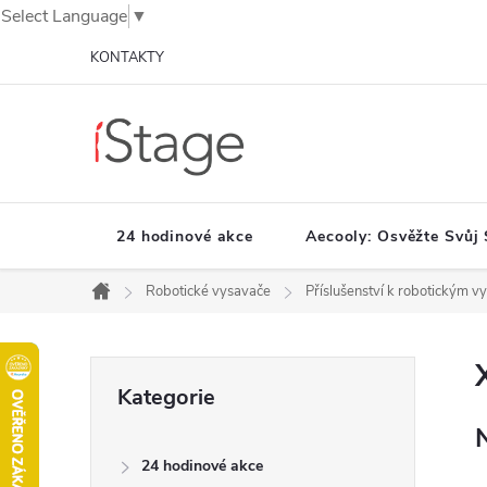
Select Language
▼
Přejít
KONTAKTY
na
obsah
24 hodinové akce
Aecooly: Osvěžte Svůj 
Robotické vysavače
Příslušenství k robotickým 
Domů
P
Přeskočit
Kategorie
o
kategorie
s
t
24 hodinové akce