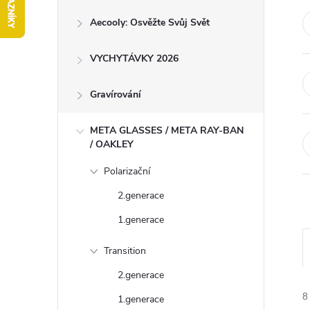
r
Aecooly: Osvěžte Svůj Svět
a
n
VYCHYTÁVKY 2026
n
í
Gravírování
p
META GLASSES / META RAY-BAN
a
/ OAKLEY
n
Polarizační
e
2.generace
l
1.generace
Transition
2.generace
z
8
1.generace