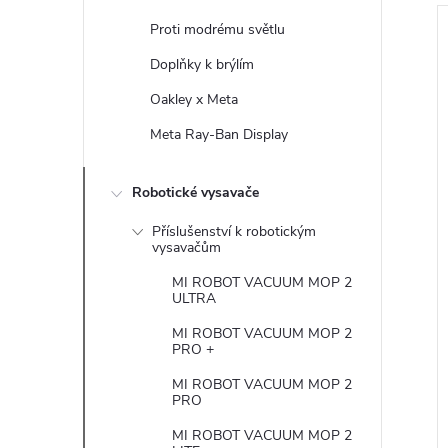
Proti modrému světlu
í
Doplňky k brýlím
Oakley x Meta
i
r
Meta Ray-Ban Display
s
Robotické vysavače
r
Příslušenství k robotickým
vysavačům
t
MI ROBOT VACUUM MOP 2
ULTRA
MI ROBOT VACUUM MOP 2
PRO +
t
MI ROBOT VACUUM MOP 2
PRO
MI ROBOT VACUUM MOP 2