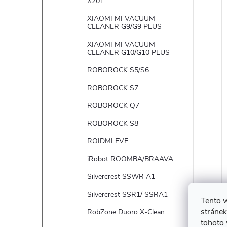
X20+
XIAOMI MI VACUUM
CLEANER G9/G9 PLUS
XIAOMI MI VACUUM
CLEANER G10/G10 PLUS
ROBOROCK S5/S6
ROBOROCK S7
ROBOROCK Q7
ROBOROCK S8
ROIDMI EVE
iRobot ROOMBA/BRAAVA
Silvercrest SSWR A1
Silvercrest SSR1/ SSRA1
Tento 
stránek
RobZone Duoro X-Clean
tohoto 