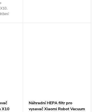
o
 X10.
držení
avač
Náhradní HEPA filtr pro
m X10
vysavač Xiaomi Robot Vacuum