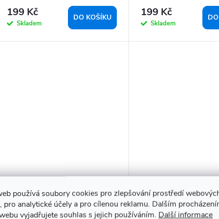
ks
199 Kč
199 Kč
DO KOŠÍKU
DO
Skladem
Skladem
web používá soubory cookies pro zlepšování prostředí webovýc
Boční kartáč pro vysavač
Odpadní pytle pro Xi
, pro analytické účely a pro cílenou reklamu. Dalším procházen
Xiaomi Robot Vacuum X10 - 2
Robot Vacuum X10 - 
webu vyjadřujete souhlas s jejich používáním.
Další informace