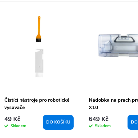
V
n
ý
p
p
o
p
d
u
o
k
d
u
ů
k
Čistící nástroje pro robotické
Nádobka na prach pr
vysavače
X10
49 Kč
649 Kč
ů
DO KOŠÍKU
DO
Skladem
Skladem