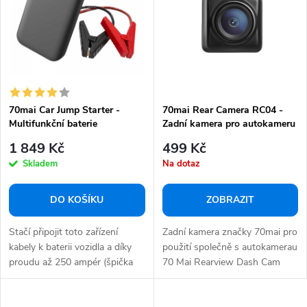
p
s
r
p
o
r
d
o
u
d
k
70mai Car Jump Starter -
70mai Rear Camera RC04 -
u
Multifunkční baterie
Zadní kamera pro autokameru
t
k
70mai Rearview Dash Cam
1 849 Kč
499 Kč
ů
Wide
t
Skladem
Na dotaz
ů
DO KOŠÍKU
ZOBRAZIT
Stačí připojit toto zařízení
Zadní kamera značky 70mai pro
kabely k baterii vozidla a díky
použití společně s autokamerau
proudu až 250 ampér (špička
70 Mai Rearview Dash Cam
600...
Wide. Model...