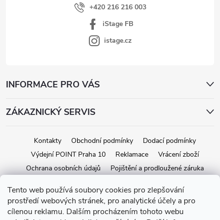
ý
+420 216 216 003
p
iStage FB
i
s
istage.cz
u
INFORMACE PRO VÁS
ZÁKAZNICKÝ SERVIS
Kontakty
Obchodní podmínky
Dodací podmínky
Výdejní POINT Praha 10
Reklamace
Vrácení zboží
Ochrana osobních údajů
Pojištění a prodloužené záruka
Tento web používá soubory cookies pro zlepšování
prostředí webových stránek, pro analytické účely a pro
Copyright 2026
iStage.cz
. Všechna práva vyhrazena.
Upravit nastavení
cílenou reklamu. Dalším procházením tohoto webu
cookies