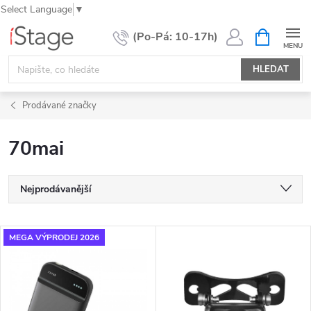
Select Language
▼
Přejít
NÁKUPNÍ
KOŠÍK
na
obsah
HLEDAT
Prodávané značky
70mai
Ř
Nejprodávanější
a
Nejlevnější
z
V
MEGA VÝPRODEJ 2026
e
Nejdražší
ý
n
Abecedně
p
í
i