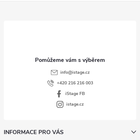
Z
á
p
a
t
í
info
@
istage.cz
+420 216 216 003
iStage FB
istage.cz
INFORMACE PRO VÁS