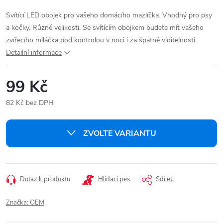
Svítící LED obojek pro vašeho domácího mazlíčka. Vhodný pro psy
a kočky. Různé velikosti. Se svítícím obojkem budete mít vašeho
zvířecího miláčka pod kontrolou v noci i za špatné viditelnosti.
Detailní informace
99 Kč
82 Kč bez DPH
Měrná
cena:
ZVOLTE VARIANTU
Dotaz k produktu
Hlídací pes
Sdílet
Značka:
OEM