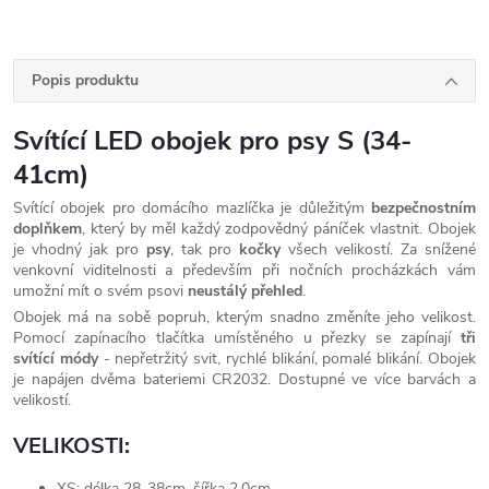
Popis produktu
Svítící LED obojek pro psy S (34-
41cm)
Svítící obojek pro domácího mazlíčka je důležitým
bezpečnostním
doplňkem
, který by měl každý zodpovědný páníček vlastnit. Obojek
je vhodný jak pro
psy
, tak pro
kočky
všech velikostí. Za snížené
venkovní viditelnosti a především při nočních procházkách vám
umožní mít o svém psovi
neustálý přehled
.
Obojek má na sobě popruh, kterým snadno změníte jeho velikost.
Pomocí zapínacího tlačítka umístěného u přezky se zapínají
tři
svítící
módy
- nepřetržitý svit, rychlé blikání, pomalé blikání. Obojek
je napájen dvěma bateriemi CR2032. Dostupné ve více barvách a
velikostí.
VELIKOSTI:
XS: délka 28-38cm, šířka 2.0cm