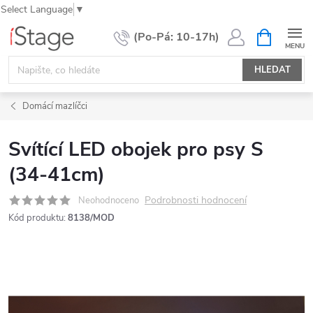
Select Language
▼
Přejít
NÁKUPNÍ
KOŠÍK
na
obsah
HLEDAT
Domácí mazlíčci
Svítící LED obojek pro psy S
(34-41cm)
Podrobnosti hodnocení
Neohodnoceno
Kód produktu:
8138/MOD