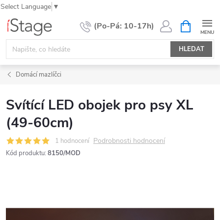
Select Language
▼
Přejít
NÁKUPNÍ
KOŠÍK
na
obsah
HLEDAT
Domácí mazlíčci
Svítící LED obojek pro psy XL
(49-60cm)
Podrobnosti hodnocení
1 hodnocení
Kód produktu:
8150/MOD