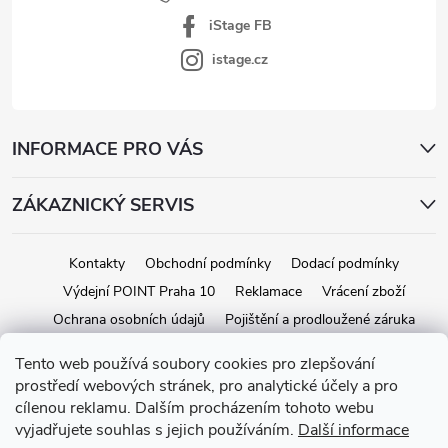
iStage FB
istage.cz
INFORMACE PRO VÁS
ZÁKAZNICKÝ SERVIS
Kontakty
Obchodní podmínky
Dodací podmínky
Výdejní POINT Praha 10
Reklamace
Vrácení zboží
Ochrana osobních údajů
Pojištění a prodloužené záruka
Tento web používá soubory cookies pro zlepšování
prostředí webových stránek, pro analytické účely a pro
Copyright 2026
iStage.cz
. Všechna práva vyhrazena.
Upravit nastavení
cílenou reklamu. Dalším procházením tohoto webu
cookies
vyjadřujete souhlas s jejich používáním.
Další informace