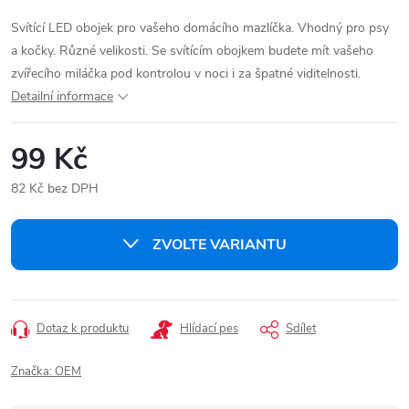
Svítící LED obojek pro vašeho domácího mazlíčka. Vhodný pro psy
a kočky. Různé velikosti. Se svítícím obojkem budete mít vašeho
zvířecího miláčka pod kontrolou v noci i za špatné viditelnosti.
Detailní informace
99 Kč
82 Kč bez DPH
Měrná
cena:
ZVOLTE VARIANTU
Dotaz k produktu
Hlídací pes
Sdílet
Značka:
OEM