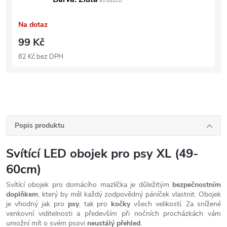
8150/ZLU
Na dotaz
99 Kč
82 Kč bez DPH
Popis produktu
Svítící LED obojek pro psy XL (49-
60cm)
Svítící obojek pro domácího mazlíčka je důležitým
bezpečnostním
doplňkem
, který by měl každý zodpovědný páníček vlastnit. Obojek
je vhodný jak pro
psy
, tak pro
kočky
všech velikostí. Za snížené
venkovní viditelnosti a především při nočních procházkách vám
umožní mít o svém psovi
neustálý přehled
.