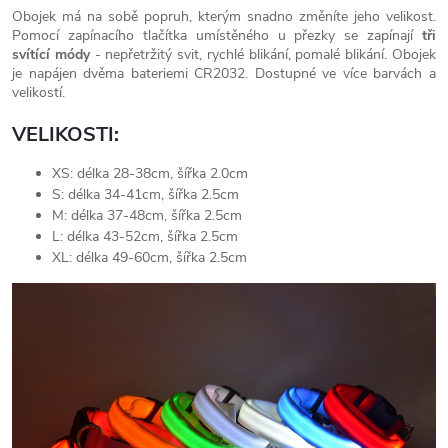
Obojek má na sobě popruh, kterým snadno změníte jeho velikost.
Pomocí zapínacího tlačítka umístěného u přezky se zapínají
tři
svítící
módy
- nepřetržitý svit, rychlé blikání, pomalé blikání. Obojek
je napájen dvěma bateriemi CR2032. Dostupné ve více barvách a
velikostí.
VELIKOSTI:
XS: délka 28-38cm, šířka 2.0cm
S: délka 34-41cm, šířka 2.5cm
M: délka 37-48cm, šířka 2.5cm
L: délka 43-52cm, šířka 2.5cm
XL: délka 49-60cm, šířka 2.5cm