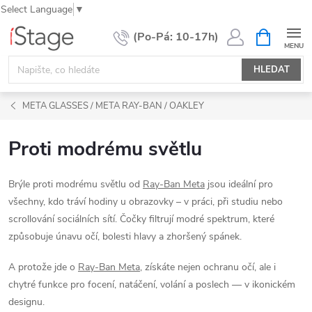
Select Language
▼
Přejít
NÁKUPNÍ
KOŠÍK
na
obsah
HLEDAT
META GLASSES / META RAY-BAN / OAKLEY
Proti modrému světlu
Brýle proti modrému světlu od
Ray-Ban Meta
jsou ideální pro
všechny, kdo tráví hodiny u obrazovky – v práci, při studiu nebo
scrollování sociálních sítí. Čočky filtrují modré spektrum, které
způsobuje únavu očí, bolesti hlavy a zhoršený spánek.
A protože jde o
Ray-Ban Meta
, získáte nejen ochranu očí, ale i
chytré funkce pro focení, natáčení, volání a poslech — v ikonickém
designu.