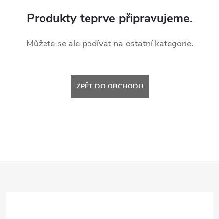
Produkty teprve připravujeme.
Můžete se ale podívat na ostatní kategorie.
ZPĚT DO OBCHODU
Z
á
p
a