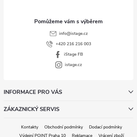
t
í
info
@
istage.cz
+420 216 216 003
iStage FB
istage.cz
INFORMACE PRO VÁS
ZÁKAZNICKÝ SERVIS
Kontakty
Obchodní podmínky
Dodací podmínky
Výdejní POINT Praha 10
Reklamace
Vrácení zboží