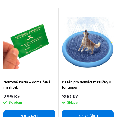
a
Nejlevnější
z
V
e
Nejdražší
ý
n
Abecedně
p
í
i
p
s
r
p
o
r
d
o
u
d
k
Nouzová karta – doma čeká
Bazén pro domácí mazlíčky s
u
mazlíček
fontánou
t
k
299 Kč
390 Kč
ů
t
Skladem
Skladem
ů
ZOBRAZIT
DO KOŠÍKU