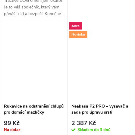
Tractive DOG 6 není jen lokátor.
Je to váš společník, který vám
přináší klid a bezpečí. Konečně...
Akce
Novinka
Rukavice na odstranění chlupů
Neakasa P2 PRO – vysavač a
pro domácí mazlíčky
sada pro úpravu srsti
domácích mazlíčků
99 Kč
2 387 Kč
Na dotaz
Skladem do 3 dnů