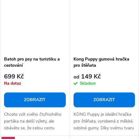
Batoh pro psy na turistiku a
Kong Puppy gumová hračka
cestování
pro štěňata
699 Kč
149 Kč
od
Na dotaz
Skladem
ZOBRAZIT
ZOBRAZIT
Chcete vzít svého čtyřnohého
KONG Puppy je ideální hračka
parťáka na delší výlety, ale
pro štěňata, vyrobená z měkké,
obáváte se, že celou cestu
odolné gumy. Díky svému tvaru
neujde?...
a...