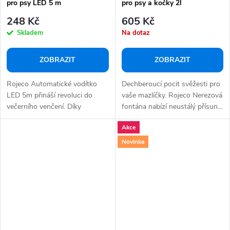
pro psy LED 5 m
pro psy a kočky 2l
248 Kč
605 Kč
Skladem
Na dotaz
ZOBRAZIT
ZOBRAZIT
Rojeco Automatické vodítko
Dechberoucí pocit svěžesti pro
LED 5m přináší revoluci do
vaše mazlíčky. Rojeco Nerezová
večerního venčení. Díky
fontána nabízí neustálý přísun...
integrovanému LED...
Akce
Novinka