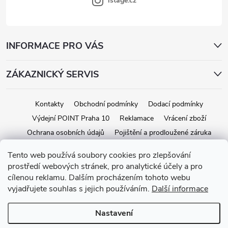
istage.cz
INFORMACE PRO VÁS
ZÁKAZNICKÝ SERVIS
Kontakty
Obchodní podmínky
Dodací podmínky
Výdejní POINT Praha 10
Reklamace
Vrácení zboží
Ochrana osobních údajů
Pojištění a prodloužené záruka
Tento web používá soubory cookies pro zlepšování
prostředí webových stránek, pro analytické účely a pro
Copyright 2026
iStage.cz
. Všechna práva vyhrazena.
Upravit nastavení
cílenou reklamu. Dalším procházením tohoto webu
cookies
vyjadřujete souhlas s jejich používáním.
Další informace
Vytvořil Shoptet
Nastavení