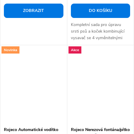
ZOBRAZIT
DO KOŠÍKU
Kompletní sada pro úpravu
srsti psů a koček kombinující
vysavač se 4 vyměnitelnými
hřebeny na...
Novinka
Akce
Rojeco Automatické vodítko
Rojeco Nerezová fontána/pítko