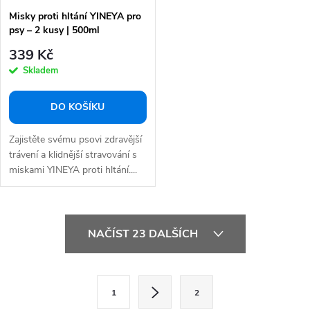
Misky proti hltání YINEYA pro
psy – 2 kusy | 500ml
339 Kč
Skladem
DO KOŠÍKU
Zajistěte svému psovi zdravější
trávení a klidnější stravování s
miskami YINEYA proti hltání....
O
NAČÍST 23 DALŠÍCH
v
l
á
S
d
1
2
t