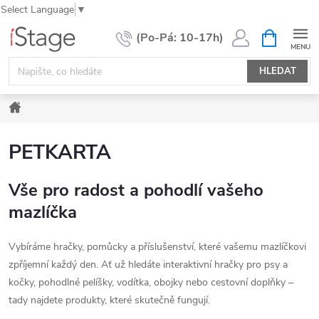
Select Language
▼
Přejít
NÁKUPNÍ
KOŠÍK
na
obsah
HLEDAT
Domů
PETKARTA
Vše pro radost a pohodlí vašeho
mazlíčka
Vybíráme hračky, pomůcky a příslušenství, které vašemu mazlíčkovi
zpříjemní každý den. Ať už hledáte interaktivní hračky pro psy a
kočky, pohodlné pelíšky, vodítka, obojky nebo cestovní doplňky –
tady najdete produkty, které skutečně fungují.