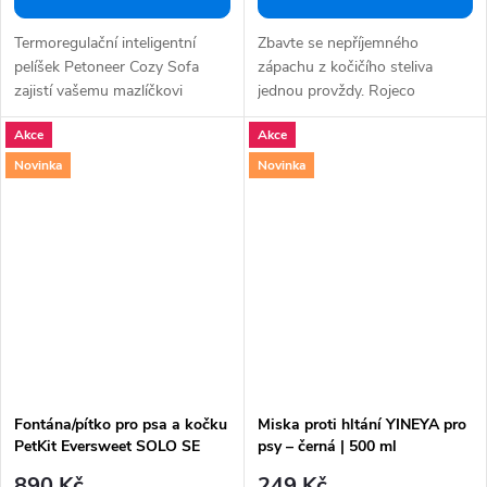
Termoregulační inteligentní
Zbavte se nepříjemného
pelíšek Petoneer Cozy Sofa
zápachu z kočičího steliva
zajistí vašemu mazlíčkovi
jednou provždy. Rojeco
dokonalý...
4000mAh Odstraňovač...
Akce
Akce
Novinka
Novinka
Fontána/pítko pro psa a kočku
Miska proti hltání YINEYA pro
PetKit Eversweet SOLO SE
psy – černá | 500 ml
(tmavě šedá)
890 Kč
249 Kč