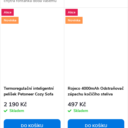
chytrá fontánka dodá vašemu
mazlíčkovi...
Akce
Akce
Novinka
Novinka
Termoregulační inteligentní
Rojeco 4000mAh Odstraňovač
pelíšek Petoneer Cozy Sofa
zápachu kočičího steliva
2 190 Kč
497 Kč
Skladem
Skladem
DO KOŠÍKU
DO KOŠÍKU