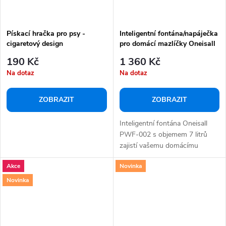
Pískací hračka pro psy -
Inteligentní fontána/napáječka
cigaretový design
pro domácí mazlíčky Oneisall
PWF-002 o objemu 7 l
190 Kč
1 360 Kč
Na dotaz
Na dotaz
ZOBRAZIT
ZOBRAZIT
Inteligentní fontána Oneisall
PWF-002 s objemem 7 litrů
zajistí vašemu domácímu
mazlíčkovi...
Akce
Novinka
Novinka