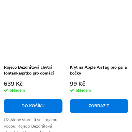
Rojeco Bezdrátová chytrá
Kryt na Apple AirTag pro psi a
fontánka/pítko pro domácí
kočky
mazlíčky o objemu 2,2 l
639 Kč
99 Kč
Skladem
Skladem
DO KOŠÍKU
ZOBRAZIT
Už žádné starosti se stojatou
vodou. Rojeco Bezdrátová