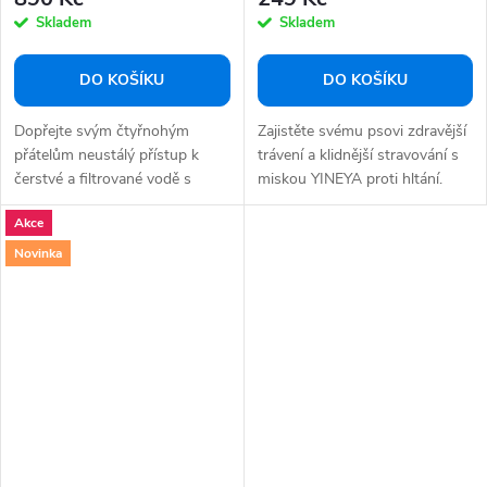
Skladem
Skladem
DO KOŠÍKU
DO KOŠÍKU
Dopřejte svým čtyřnohým
Zajistěte svému psovi zdravější
přátelům neustálý přístup k
trávení a klidnější stravování s
čerstvé a filtrované vodě s
miskou YINEYA proti hltání.
fontánou PetKit...
Tato...
Akce
Novinka