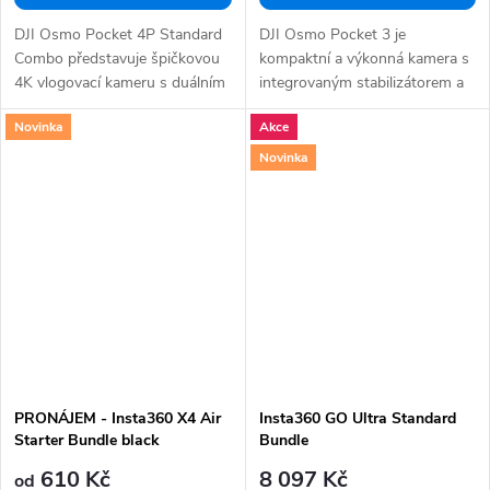
DJI Osmo Pocket 4P Standard
DJI Osmo Pocket 3 je
Combo představuje špičkovou
kompaktní a výkonná kamera s
4K vlogovací kameru s duálním
integrovaným stabilizátorem a
objektivem,...
velkým 1palcovým...
Novinka
Akce
Novinka
PRONÁJEM - Insta360 X4 Air
Insta360 GO Ultra Standard
Starter Bundle black
Bundle
610 Kč
8 097 Kč
od