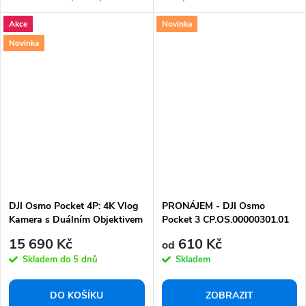
snímačem, který umožňuje...
v ohromující...
Akce
Novinka
Novinka
DJI Osmo Pocket 4P: 4K Vlog
PRONÁJEM - DJI Osmo
Kamera s Duálním Objektivem
Pocket 3 CP.OS.00000301.01
a Zoomem
15 690 Kč
610 Kč
od
Skladem do 5 dnů
Skladem
DO KOŠÍKU
ZOBRAZIT