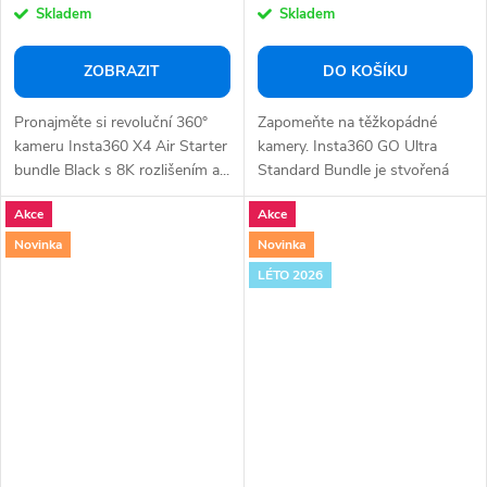
Skladem
Skladem
ZOBRAZIT
DO KOŠÍKU
Pronajměte si revoluční 360°
Zapomeňte na těžkopádné
kameru Insta360 X4 Air Starter
kamery. Insta360 GO Ultra
bundle Black s 8K rozlišením a...
Standard Bundle je stvořená
pro život v pohybu....
Akce
Akce
Novinka
Novinka
LÉTO 2026