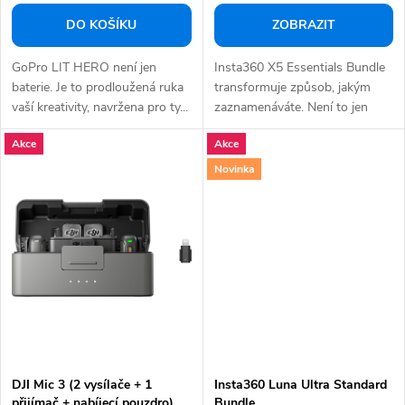
DO KOŠÍKU
ZOBRAZIT
GoPro LIT HERO není jen
Insta360 X5 Essentials Bundle
baterie. Je to prodloužená ruka
transformuje způsob, jakým
vaší kreativity, navržena pro ty...
zaznamenáváte. Není to jen
kamera, je to...
Akce
Akce
Novinka
DJI Mic 3 (2 vysílače + 1
Insta360 Luna Ultra Standard
přijímač + nabíjecí pouzdro)
Bundle