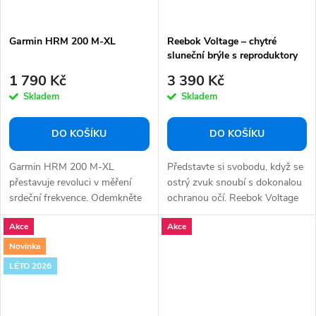
Garmin HRM 200 M-XL
Reebok Voltage – chytré
sluneční brýle s reproduktory
1 790 Kč
3 390 Kč
Skladem
Skladem
DO KOŠÍKU
DO KOŠÍKU
Garmin HRM 200 M-XL
Představte si svobodu, když se
přestavuje revoluci v měření
ostrý zvuk snoubí s dokonalou
srdeční frekvence. Odemkněte
ochranou očí. Reebok Voltage
hlubší porozumění...
–...
Akce
Akce
Novinka
LÉTO 2026