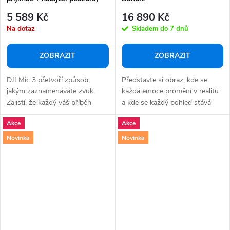
5 589 Kč
16 890 Kč
Na dotaz
Skladem do 7 dnů
ZOBRAZIT
ZOBRAZIT
DJI Mic 3 přetvoří způsob,
Představte si obraz, kde se
jakým zaznamenáváte zvuk.
každá emoce promění v realitu
Zajistí, že každý váš příběh
a kde se každý pohled stává
bude mít hlas,...
příběhem. S...
Akce
Akce
Novinka
Novinka