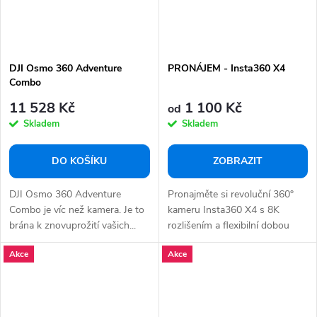
DJI Osmo 360 Adventure
PRONÁJEM - Insta360 X4
Combo
11 528 Kč
1 100 Kč
od
Skladem
Skladem
DO KOŠÍKU
ZOBRAZIT
DJI Osmo 360 Adventure
Pronajměte si revoluční 360°
Combo je víc než kamera. Je to
kameru Insta360 X4 s 8K
brána k znovuprožití vašich...
rozlišením a flexibilní dobou
zápůjčky od 2...
Akce
Akce