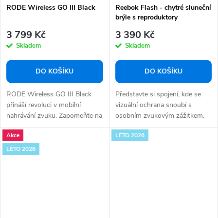
RODE Wireless GO III Black
Reebok Flash - chytré sluneční
brýle s reproduktory
3 799 Kč
3 390 Kč
Skladem
Skladem
DO KOŠÍKU
DO KOŠÍKU
RODE Wireless GO III Black
Představte si spojení, kde se
přináší revoluci v mobilní
vizuální ochrana snoubí s
nahrávání zvuku. Zapomeňte na
osobním zvukovým zážitkem.
kompromisy a...
Reebok Flash...
Akce
LÉTO 2026
LÉTO 2026