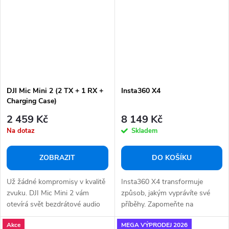
DJI Mic Mini 2 (2 TX + 1 RX +
Insta360 X4
Charging Case)
2 459 Kč
8 149 Kč
Na dotaz
Skladem
ZOBRAZIT
DO KOŠÍKU
Už žádné kompromisy v kvalitě
Insta360 X4 transformuje
zvuku. DJI Mic Mini 2 vám
způsob, jakým vyprávíte své
otevírá svět bezdrátové audio
příběhy. Zapomeňte na
svobody,...
omezené úhly. Otevřete...
Akce
MEGA VÝPRODEJ 2026