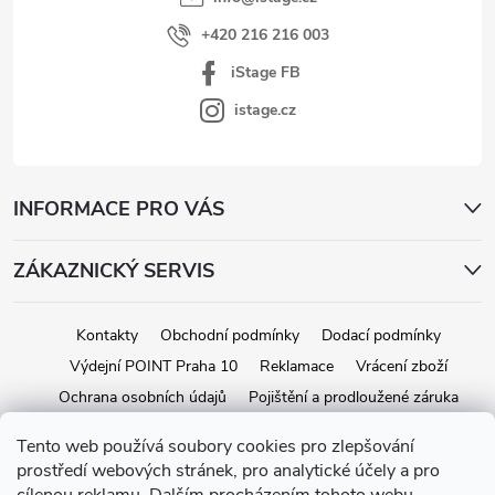
ý
+420 216 216 003
p
iStage FB
i
s
istage.cz
u
INFORMACE PRO VÁS
ZÁKAZNICKÝ SERVIS
Kontakty
Obchodní podmínky
Dodací podmínky
Výdejní POINT Praha 10
Reklamace
Vrácení zboží
Ochrana osobních údajů
Pojištění a prodloužené záruka
Tento web používá soubory cookies pro zlepšování
prostředí webových stránek, pro analytické účely a pro
Copyright 2026
iStage.cz
. Všechna práva vyhrazena.
Upravit nastavení