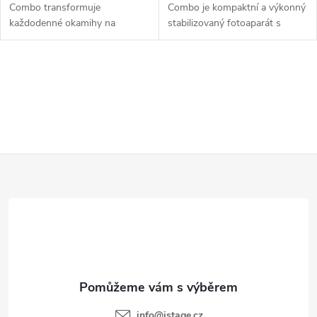
Combo transformuje
Combo je kompaktní a výkonný
každodenné okamihy na
stabilizovaný fotoaparát s
kinematografické zážitky. S...
1palcovým...
O
v
l
á
d
Z
a
á
c
p
í
p
a
r
t
v
í
k
y
v
info
@
istage.cz