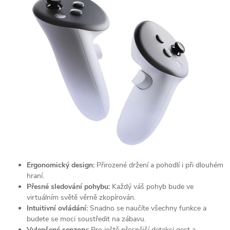
Ergonomický design:
Přirozené držení a pohodlí i při dlouhém
hraní.
Přesné sledování pohybu:
Každý váš pohyb bude ve
virtuálním světě věrně zkopírován.
Intuitivní ovládání:
Snadno se naučíte všechny funkce a
budete se moci soustředit na zábavu.
Vylepšené senzory:
Pro ještě přesnější detekci gest a