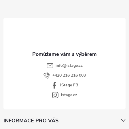
Z
á
p
a
t
í
info
@
istage.cz
+420 216 216 003
iStage FB
istage.cz
INFORMACE PRO VÁS