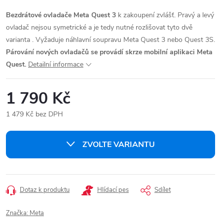
Bezdrátové ovladače Meta Quest 3
k zakoupení zvlášť. Pravý a levý
ovladač nejsou symetrické a je tedy nutné rozlišovat tyto dvě
varianta . Vyžaduje náhlavní soupravu Meta Quest 3 nebo Quest 3S.
Párování nových ovladačů se provádí skrze mobilní aplikaci Meta
Quest.
Detailní informace
1 790 Kč
1 479 Kč bez DPH
Měrná
cena:
ZVOLTE VARIANTU
Dotaz k produktu
Hlídací pes
Sdílet
Značka:
Meta