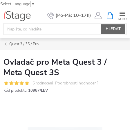
Select Language
▼
Přejít
NÁKUPNÍ
KOŠÍK
na
obsah
HLEDAT
Quest 3 / 3S / Pro
Ovladač pro Meta Quest 3 /
Meta Quest 3S
Podrobnosti hodnocení
5 hodnocení
Kód produktu:
10987/LEV