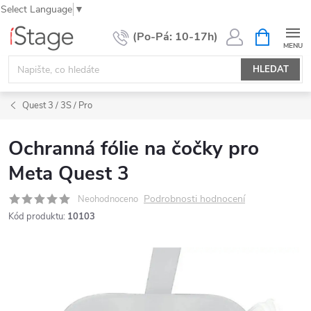
Select Language
▼
Přejít
NÁKUPNÍ
KOŠÍK
na
obsah
HLEDAT
Quest 3 / 3S / Pro
Ochranná fólie na čočky pro
Meta Quest 3
Podrobnosti hodnocení
Neohodnoceno
Kód produktu:
10103