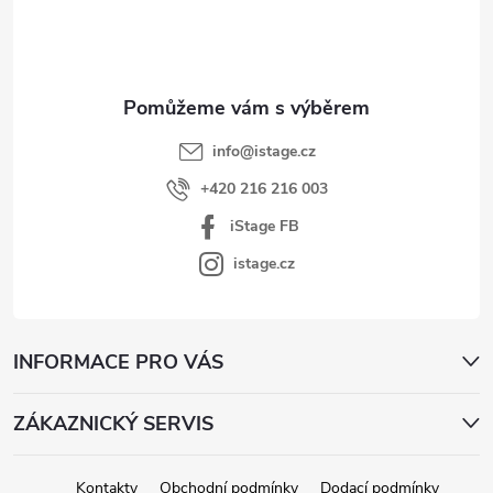
a
t
í
info
@
istage.cz
+420 216 216 003
iStage FB
istage.cz
INFORMACE PRO VÁS
ZÁKAZNICKÝ SERVIS
Kontakty
Obchodní podmínky
Dodací podmínky