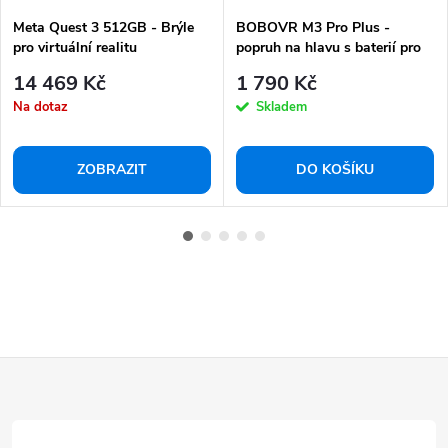
Meta Quest 3 512GB - Brýle
BOBOVR M3 Pro Plus -
pro virtuální realitu
popruh na hlavu s baterií pro
META Quest 3 / 3S
14 469 Kč
1 790 Kč
Na dotaz
Skladem
ZOBRAZIT
DO KOŠÍKU
Z
á
p