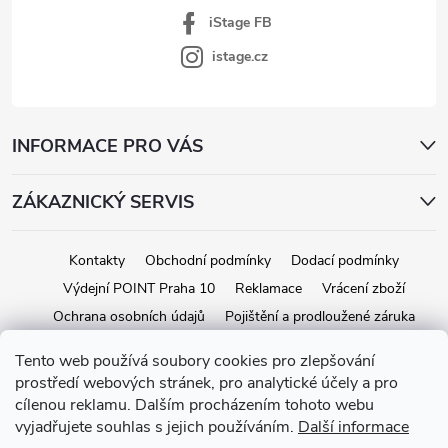
iStage FB
istage.cz
INFORMACE PRO VÁS
ZÁKAZNICKÝ SERVIS
Kontakty
Obchodní podmínky
Dodací podmínky
Výdejní POINT Praha 10
Reklamace
Vrácení zboží
Ochrana osobních údajů
Pojištění a prodloužené záruka
Tento web používá soubory cookies pro zlepšování
prostředí webových stránek, pro analytické účely a pro
Copyright 2026
iStage.cz
. Všechna práva vyhrazena.
Upravit nastavení
cílenou reklamu. Dalším procházením tohoto webu
cookies
vyjadřujete souhlas s jejich používáním.
Další informace