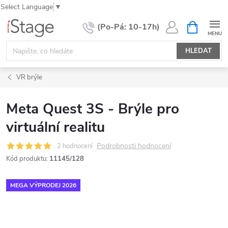
Select Language
▼
Přejít
NÁKUPNÍ
KOŠÍK
na
obsah
HLEDAT
VR brýle
Meta Quest 3S - Brýle pro
virtuální realitu
Podrobnosti hodnocení
2 hodnocení
Kód produktu:
11145/128
MEGA VÝPRODEJ 2026