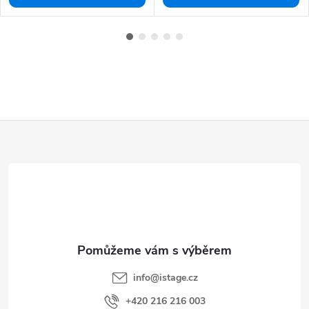
Z
á
p
a
t
í
info
@
istage.cz
+420 216 216 003