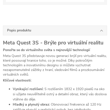
Popis produktu
Meta Quest 3S - Brýle pro virtuální realitu
Ponořte se do virtuálního světa s nejnovější technologií
Meta Quest 3S představuje novou generaci brýlí pro virtuální realitu,
které posouvají hranice toho, co je možné. Díky pokročilým
technologiím a inovativnímu designu si můžete vychutnat
nezapomenutelné zážitky z hraní, sledování filmů a prozkoumávání
virtuálních světů.
Klíčové vlastnosti:
Vynikající rozlišení:
S rozlišením 1832 x 1920 pixelů na oko
si užijete neuvěřitelně ostrý a detailní obraz, který vás doslova
vtáhne do děje.
Hladký a plynulý obraz:
Obnovovací frekvence až 120 Hz
zajišťuje plynulý a realistický pohyb, bez jakéhokoliv