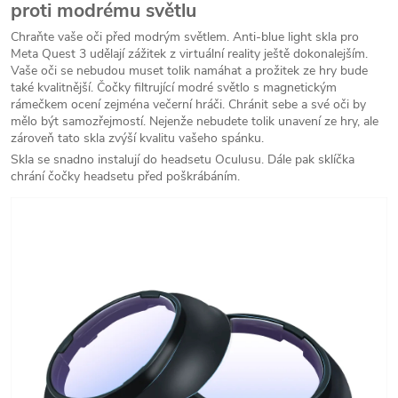
proti modrému světlu
Chraňte vaše oči před modrým světlem. Anti-blue light skla pro
Meta Quest 3 udělají zážitek z virtuální reality ještě dokonalejším.
Vaše oči se nebudou muset tolik namáhat a prožitek ze hry bude
také kvalitnější. Čočky filtrující modré světlo s magnetickým
rámečkem ocení zejména večerní hráči. Ch
ránit sebe a své oči by
mělo být samozřejmostí. Nejenže nebudete tolik unavení ze hry, ale
zároveň tato skla zvýší kvalitu vašeho spánku.
Skla se snadno instalují do headsetu Oculusu.
Dále pak sklíčka
chrání čočky headsetu před poškrábáním.