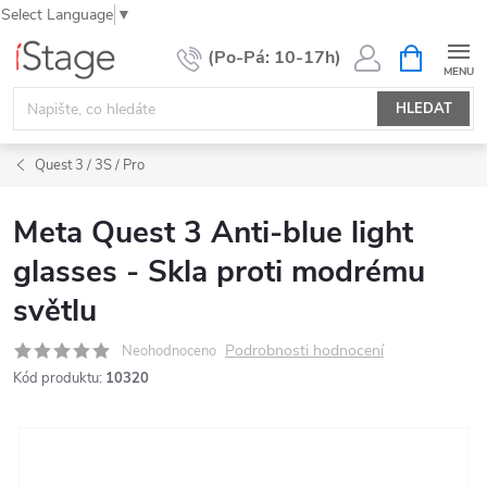
Select Language
▼
Přejít
NÁKUPNÍ
KOŠÍK
na
obsah
HLEDAT
Quest 3 / 3S / Pro
Meta Quest 3 Anti-blue light
glasses - Skla proti modrému
světlu
Podrobnosti hodnocení
Neohodnoceno
Kód produktu:
10320