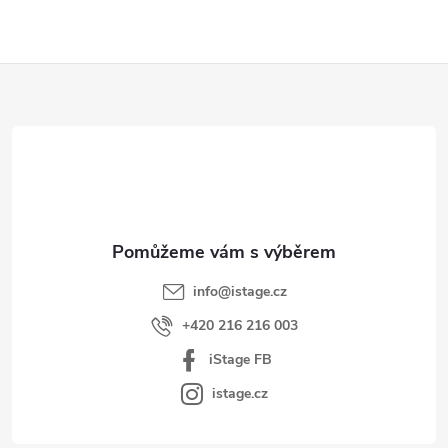
Z
á
p
a
t
í
info
@
istage.cz
+420 216 216 003
iStage FB
istage.cz