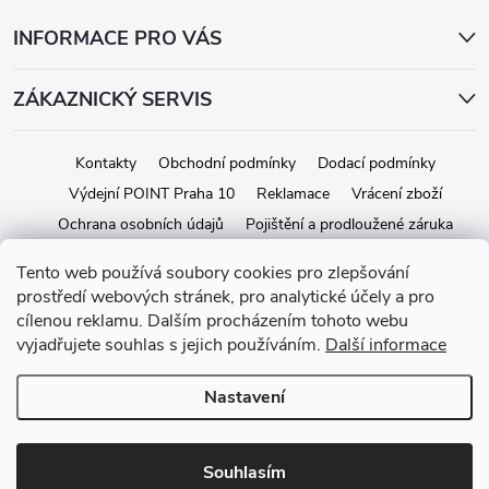
INFORMACE PRO VÁS
ZÁKAZNICKÝ SERVIS
Kontakty
Obchodní podmínky
Dodací podmínky
Výdejní POINT Praha 10
Reklamace
Vrácení zboží
Ochrana osobních údajů
Pojištění a prodloužené záruka
Tento web používá soubory cookies pro zlepšování
prostředí webových stránek, pro analytické účely a pro
Copyright 2026
iStage.cz
. Všechna práva vyhrazena.
Upravit nastavení
cílenou reklamu. Dalším procházením tohoto webu
cookies
vyjadřujete souhlas s jejich používáním.
Další informace
Vytvořil Shoptet
Nastavení
Souhlasím