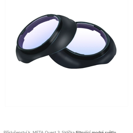
Příslušenství k META Quest 3. Sklíčka
filtrující modré světlo.