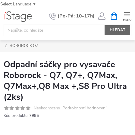
Select Language
▼
Přejít
NÁKUPNÍ
KOŠÍK
na
obsah
HLEDAT
ROBOROCK Q7
Odpadní sáčky pro vysavače
Roborock - Q7, Q7+, Q7Max,
Q7Max+,Q8 Max +,S8 Pro Ultra
(2ks)
Podrobnosti hodnocení
Neohodnoceno
Kód produktu:
7985