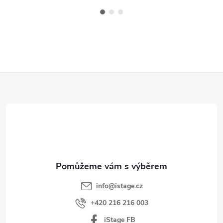
Z
á
p
a
t
í
info
@
istage.cz
+420 216 216 003
iStage FB