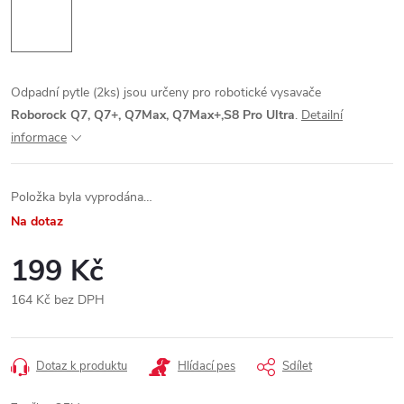
Odpadní pytle (2ks) jsou určeny pro robotické vysavače
Roborock Q7, Q7+, Q7Max,
Q7Max+,S8 Pro Ultra
.
Detailní
informace
Položka byla vyprodána…
Na dotaz
199 Kč
164 Kč bez DPH
Měrná
cena:
Dotaz k produktu
Hlídací pes
Sdílet