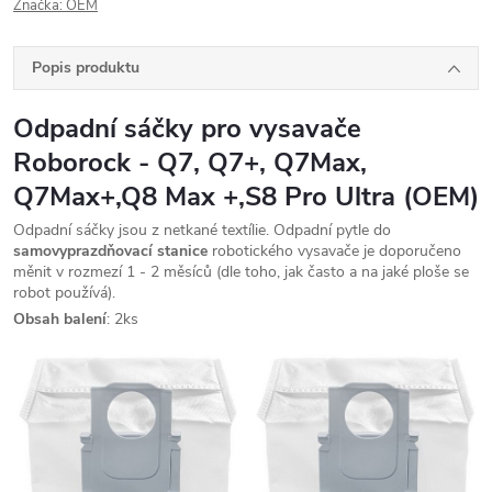
Značka:
OEM
Popis produktu
Odpadní sáčky pro vysavače
Roborock - Q7, Q7+, Q7Max,
Q7Max+,Q8 Max +,S8 Pro Ultra (OEM)
Odpadní sáčky jsou z netkané textílie. Odpadní pytle do
samovyprazdňovací stanice
robotického vysavače je doporučeno
měnit v rozmezí 1 - 2 měsíců (dle toho, jak často a na jaké ploše se
robot používá).
Obsah balení
: 2ks