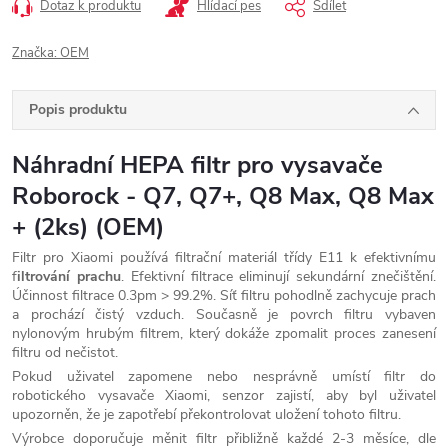
Dotaz k produktu
Hlídací pes
Sdílet
Značka:
OEM
Popis produktu
Náhradní HEPA filtr pro vysavače
Roborock - Q7, Q7+, Q8 Max, Q8 Max
+ (2ks) (OEM)
Filtr pro Xiaomi používá filtrační materiál třídy E11 k efektivnímu
f
iltrování prachu
. Efektivní filtrace eliminují sekundární znečištění.
Účinnost filtrace 0.3pm > 99.2%. Síť filtru pohodlně zachycuje prach
a prochází čistý vzduch. Současně je povrch filtru vybaven
nylonovým hrubým filtrem, který dokáže zpomalit proces zanesení
filtru od nečistot.
Pokud uživatel zapomene nebo nesprávně umístí filtr do
robotického vysavače Xiaomi, senzor zajistí, aby byl uživatel
upozorněn, že je zapotřebí překontrolovat uložení tohoto filtru.
Výrobce doporučuje měnit filtr přibližně každé 2-3 měsíce, dle