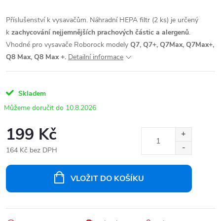
Příslušenství k vysavačům. Náhradní HEPA filtr (2 ks)
je určený
k
zachycování nejjemnějších prachových částic a alergenů
.
Vhodné pro vysavače Roborock modely
Q7, Q7+, Q7Max, Q7Max+,
Q8 Max, Q8 Max +.
Detailní informace
Skladem
10.8.2026
199 Kč
164 Kč bez DPH
Měrná
cena:
VLOŽIT DO KOŠÍKU