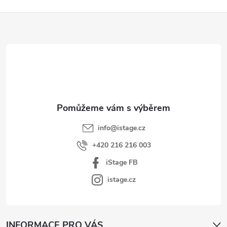
Z
á
p
a
t
í
info
@
istage.cz
+420 216 216 003
iStage FB
istage.cz
INFORMACE PRO VÁS