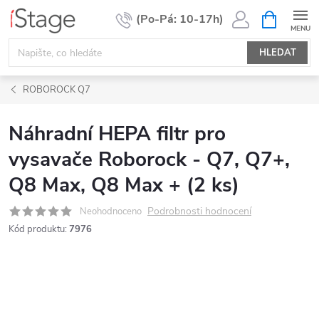
Přejít
NÁKUPNÍ
KOŠÍK
na
obsah
HLEDAT
ROBOROCK Q7
Náhradní HEPA filtr pro
vysavače Roborock - Q7, Q7+,
Q8 Max, Q8 Max + (2 ks)
Podrobnosti hodnocení
Neohodnoceno
Kód produktu:
7976