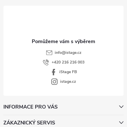
á
p
a
t
í
info
@
istage.cz
+420 216 216 003
iStage FB
istage.cz
INFORMACE PRO VÁS
ZÁKAZNICKÝ SERVIS