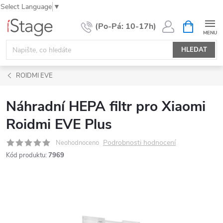
Select Language
▼
Přejít
NÁKUPNÍ
KOŠÍK
na
obsah
HLEDAT
ROIDMI EVE
Náhradní HEPA filtr pro Xiaomi
Roidmi EVE Plus
Podrobnosti hodnocení
Neohodnoceno
Kód produktu:
7969