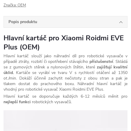
Značka:
OEM
Popis produktu
Hlavní kartáč pro Xiaomi Roidmi EVE
Plus (OEM)
Hlavní kartáč slouží jako náhradní díl pro robotické vysavače v
případě ztráty, rozbití či opotřebení stávajícího
příslušenství
. Skládá
se z gumových stěrek a nylonových štětin, které
zajišťují kvalitní
úklid.
Kartáče se vyrábí ve tvaru V s rychlostí otáčení až 1350
ot./min. Dokáží účinně zachytit nečistoty z obou stran a pak je
tlakem dostat do prachového boxu. Náhradní hlavní kartáč je
vhodný pro
robotické vysavač Xiaomi Roidmi EVE Plus.
Hlavní kartáč se doporučuje každých 6-12 měsíců měnit pro
nejlepší funkci
robotických vysavačů.