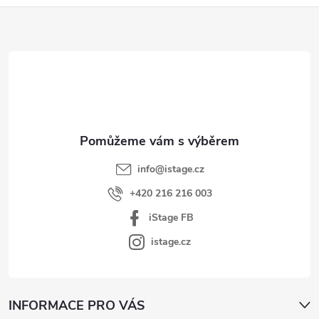
Z
á
p
a
t
í
info
@
istage.cz
+420 216 216 003
iStage FB
istage.cz
INFORMACE PRO VÁS