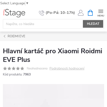
Select Language
▼
Přejít
NÁKUPNÍ
KOŠÍK
na
obsah
HLEDAT
ROIDMI EVE
Hlavní kartáč pro Xiaomi Roidmi
EVE Plus
Podrobnosti hodnocení
Neohodnoceno
Kód produktu:
7963