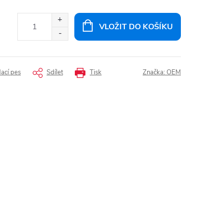
VLOŽIT DO KOŠÍKU
dací pes
Sdílet
Tisk
Značka:
OEM