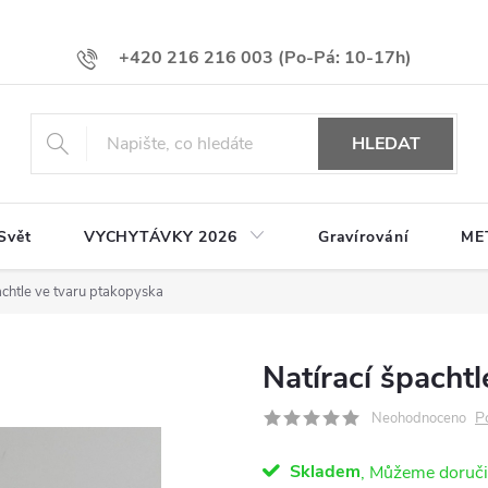
+420 216 216 003
HLEDAT
Svět
VYCHYTÁVKY 2026
Gravírování
ME
achtle ve tvaru ptakopyska
Natírací špacht
P
Neohodnoceno
Skladem