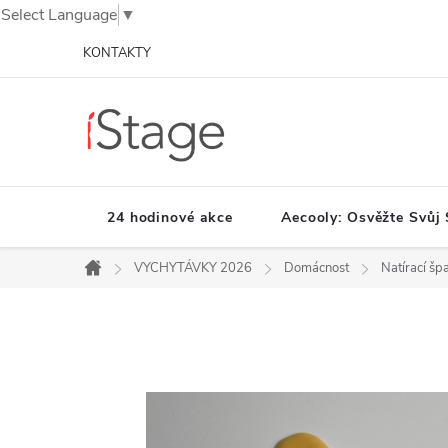
Select Language
▼
Přejít
KONTAKTY
na
obsah
24 hodinové akce
Aecooly: Osvěžte Svůj 
VYCHYTÁVKY 2026
Domácnost
Natírací šp
Domů