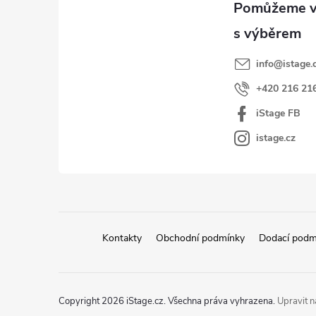
a
t
í
info
@
istage.
+420 216 21
iStage FB
istage.cz
Kontakty
Obchodní podmínky
Dodací podm
Copyright 2026
iStage.cz
. Všechna práva vyhrazena.
Upravit n