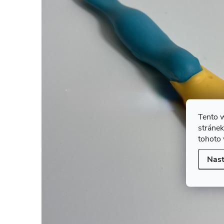
Tento 
stránek
tohoto 
Nast