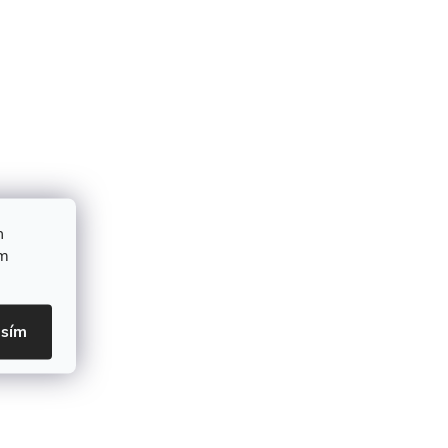
h
ím
asím