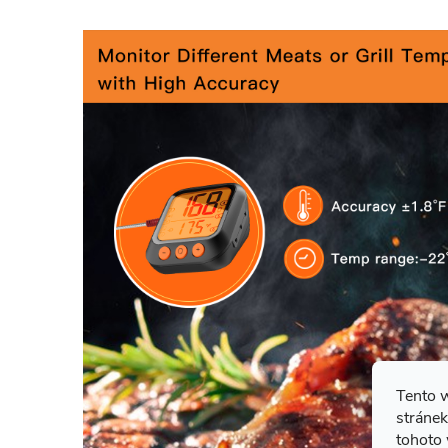
Tento 
stránek
tohoto 