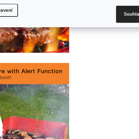
avení
Souhl