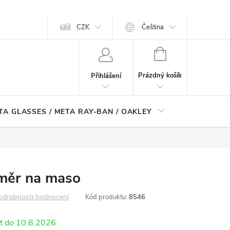
CZK
Čeština
NÁKUPNÍ
KOŠÍK
Prázdný košík
Přihlášení
TA GLASSES / META RAY-BAN / OAKLEY
Robotické
oměr na maso
odrobnosti hodnocení
Kód produktu:
8546
10.8.2026