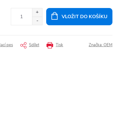
VLOŽIT DO KOŠÍKU
dací pes
Sdílet
Tisk
Značka:
OEM