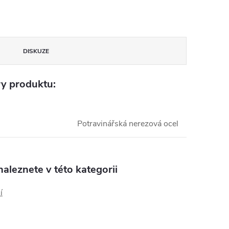
DISKUZE
y produktu:
Potravinářská nerezová ocel
aleznete v této kategorii
í