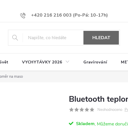
+420 216 216 003
HLEDAT
Svět
VYCHYTÁVKY 2026
Gravírování
ME
loměr na maso
Bluetooth tepl
P
Neohodnoceno
Skladem