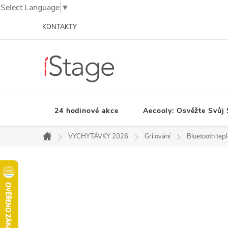
Select Language
▼
Přejít
KONTAKTY
na
obsah
24 hodinové akce
Aecooly: Osvěžte Svůj 
VYCHYTÁVKY 2026
Grilování
Bluetooth tep
Domů