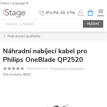
Select Language
▼
Přejít
NÁKUPNÍ
KOŠÍK
na
obsah
HLEDAT
Malé domácí spotřebiče
Náhradní nabíjecí kabel pro
Philips OneBlade QP2520
Podrobnosti hodnocení
Neohodnoceno
Kód produktu:
9211