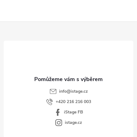
Z
á
p
a
t
í
info
@
istage.cz
+420 216 216 003
iStage FB
istage.cz