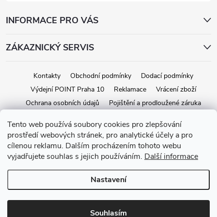
INFORMACE PRO VÁS
ZÁKAZNICKÝ SERVIS
Kontakty
Obchodní podmínky
Dodací podmínky
Výdejní POINT Praha 10
Reklamace
Vrácení zboží
Ochrana osobních údajů
Pojištění a prodloužené záruka
Tento web používá soubory cookies pro zlepšování
prostředí webových stránek, pro analytické účely a pro
Copyright 2026
iStage.cz
. Všechna práva vyhrazena.
Upravit nastavení
cílenou reklamu. Dalším procházením tohoto webu
cookies
vyjadřujete souhlas s jejich používáním.
Další informace
Vytvořil Shoptet
Nastavení
Souhlasím