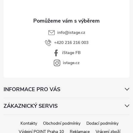
t
í
info
@
istage.cz
+420 216 216 003
iStage FB
istage.cz
INFORMACE PRO VÁS
ZÁKAZNICKÝ SERVIS
Kontakty
Obchodní podmínky
Dodací podmínky
Výdejní POINT Praha 10
Reklamace
Vrácení zboží