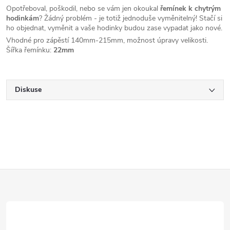
Opotřeboval, poškodil, nebo se vám jen okoukal
řemínek k chytrým
hodinkám
? Žádný problém - je totiž jednoduše vyměnitelný! Stačí si
ho objednat, vyměnit a vaše hodinky budou zase vypadat jako nové.
Vhodné pro zápěstí 140mm-215mm, možnost úpravy velikosti.
Šířka řemínku:
22mm
Diskuse
Z
á
p
a