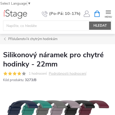
Select Language
▼
Přejít
NÁKUPNÍ
KOŠÍK
na
obsah
HLEDAT
Příslušenství k chytrým hodinkám
Silikonový náramek pro chytré
hodinky - 22mm
Podrobnosti hodnocení
1 hodnocení
Kód produktu:
3273/B