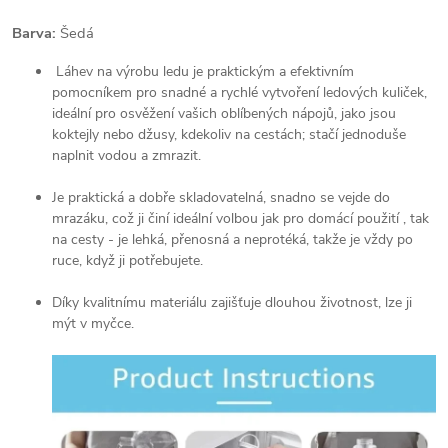
Barva:
Šedá
Láhev na výrobu ledu je praktickým a efektivním
pomocníkem pro snadné a rychlé vytvoření ledových kuliček,
ideální pro osvěžení vašich oblíbených nápojů, jako jsou
koktejly nebo džusy, kdekoliv na cestách; stačí jednoduše
naplnit vodou a zmrazit.
Je praktická a dobře skladovatelná, snadno se vejde do
mrazáku, což ji činí ideální volbou jak pro domácí použití , tak
na cesty - je lehká, přenosná a neprotéká, takže je vždy po
ruce, když ji potřebujete.
Díky kvalitnímu materiálu zajišťuje dlouhou životnost, lze ji
mýt v myčce.