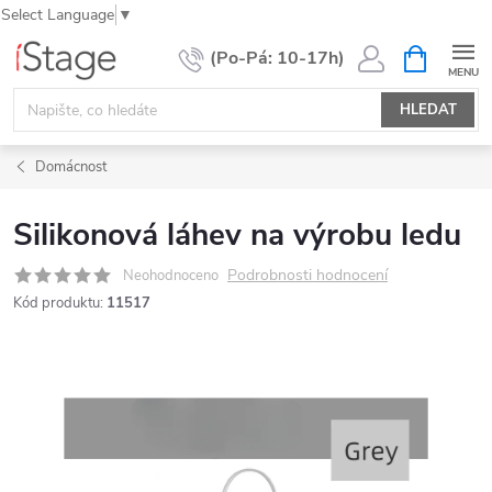
Select Language
▼
Přejít
NÁKUPNÍ
KOŠÍK
na
obsah
HLEDAT
Domácnost
Silikonová láhev na výrobu ledu
Podrobnosti hodnocení
Neohodnoceno
Kód produktu:
11517