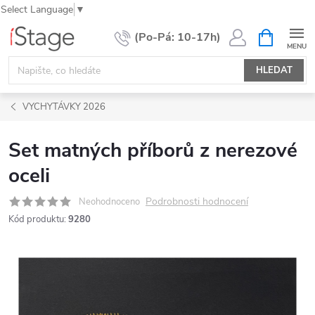
Select Language
▼
Přejít
NÁKUPNÍ
KOŠÍK
na
obsah
HLEDAT
VYCHYTÁVKY 2026
Set matných příborů z nerezové
oceli
Podrobnosti hodnocení
Neohodnoceno
Kód produktu:
9280