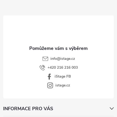
Z
á
p
a
t
í
info
@
istage.cz
+420 216 216 003
iStage FB
istage.cz
INFORMACE PRO VÁS