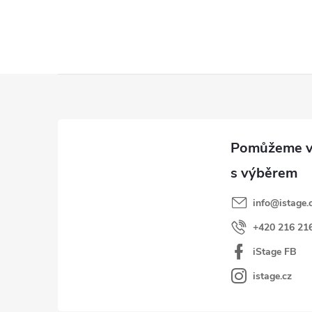
Z
á
p
a
t
í
info
@
istage.
+420 216 21
iStage FB
istage.cz