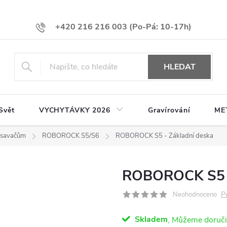
+420 216 216 003
HLEDAT
Svět
VYCHYTÁVKY 2026
Gravírování
ME
vysavačům
ROBOROCK S5/S6
ROBOROCK S5 - Základní deska
ROBOROCK S5 -
P
Neohodnoceno
Skladem