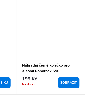
Náhradní černé kolečko pro
Roboroc
Xiaomi Roborock S50
Motor B
199 Kč
399 K
ŠÍKU
ZOBRAZIT
Na dotaz
Sklad