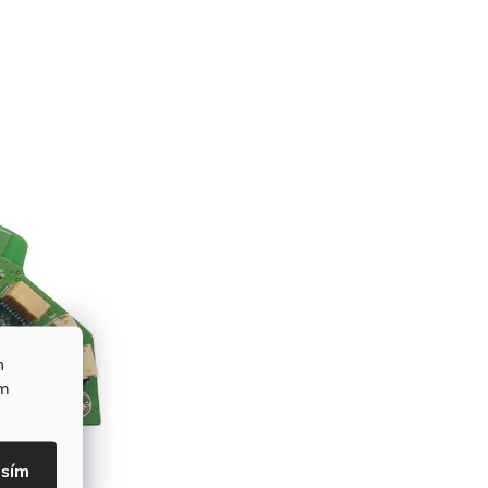
h
ím
asím