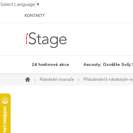
Select Language
▼
Přejít
KONTAKTY
na
obsah
24 hodinové akce
Aecooly: Osvěžte Svůj 
Robotické vysavače
Příslušenství k robotickým 
Domů