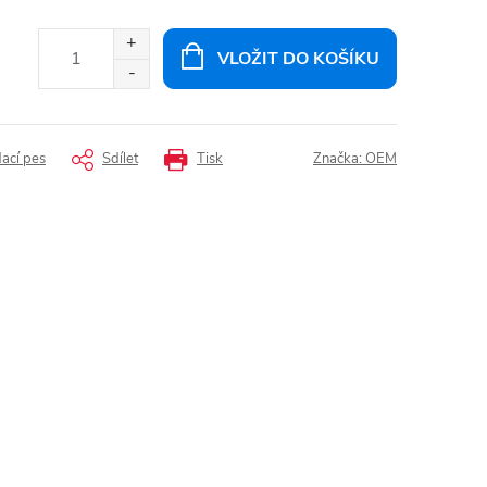
VLOŽIT DO KOŠÍKU
dací pes
Sdílet
Tisk
Značka:
OEM