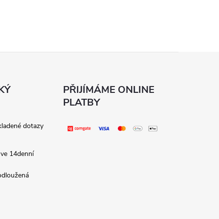
KÝ
PŘIJÍMÁME ONLINE
PLATBY
kladené dotazy
 ve 14denní
rodloužená