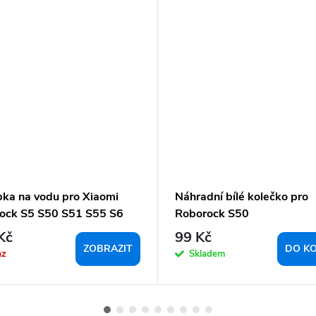
ka na vodu pro Xiaomi
Náhradní bílé kolečko pro
ock S5 S50 S51 S55 S6
Roborock S50
65
Kč
99 Kč
ZOBRAZIT
DO KO
az
Skladem