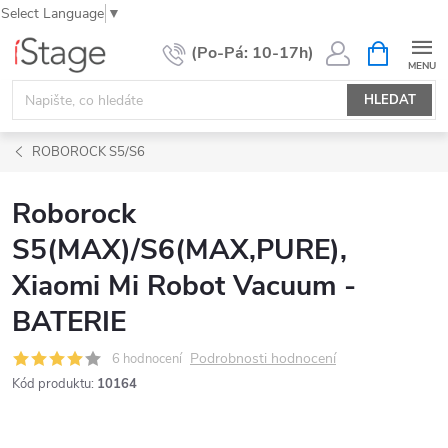
Select Language
▼
Přejít
NÁKUPNÍ
KOŠÍK
na
obsah
HLEDAT
ROBOROCK S5/S6
Roborock
S5(MAX)/S6(MAX,PURE),
Xiaomi Mi Robot Vacuum -
BATERIE
Podrobnosti hodnocení
6 hodnocení
Kód produktu:
10164