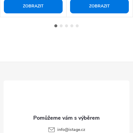
ZOBRAZIT
ZOBRAZIT
Z
á
p
a
t
í
info
@
istage.cz