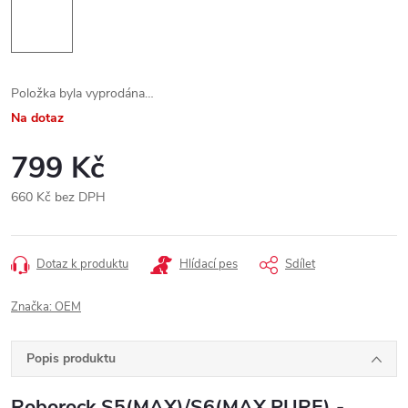
Položka byla vyprodána…
Na dotaz
799 Kč
660 Kč bez DPH
Měrná
cena:
Dotaz k produktu
Hlídací pes
Sdílet
Značka:
OEM
Popis produktu
Roborock S5(MAX)/S6(MAX,PURE) -