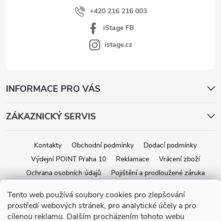
+420 216 216 003
iStage FB
istage.cz
INFORMACE PRO VÁS
ZÁKAZNICKÝ SERVIS
Kontakty
Obchodní podmínky
Dodací podmínky
Výdejní POINT Praha 10
Reklamace
Vrácení zboží
Ochrana osobních údajů
Pojištění a prodloužené záruka
Tento web používá soubory cookies pro zlepšování
prostředí webových stránek, pro analytické účely a pro
Copyright 2026
iStage.cz
. Všechna práva vyhrazena.
Upravit nastavení
cílenou reklamu. Dalším procházením tohoto webu