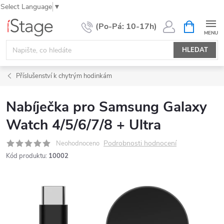
Select Language
▼
Přejít
NÁKUPNÍ
KOŠÍK
na
obsah
HLEDAT
Příslušenství k chytrým hodinkám
Nabíječka pro Samsung Galaxy
Watch 4/5/6/7/8 + Ultra
Podrobnosti hodnocení
Neohodnoceno
Kód produktu:
10002