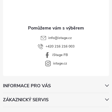
a
t
í
info
@
istage.cz
+420 216 216 003
iStage FB
istage.cz
INFORMACE PRO VÁS
ZÁKAZNICKÝ SERVIS