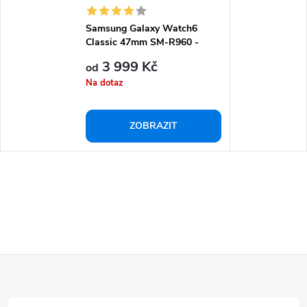
Samsung Galaxy Watch6
Classic 47mm SM-R960 -
Chytré hodinky
3 999 Kč
od
Na dotaz
ZOBRAZIT
Z
á
p