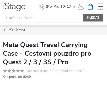
Přejít
NÁKUPNÍ
KOŠÍK
na
obsah
HLEDAT
Příslušenství
Meta Quest Travel Carrying
Case - Cestovní pouzdro pro
Quest 2 / 3 / 3S / Pro
Podrobnosti hodnocení
Neohodnoceno
Kód produktu:
8249