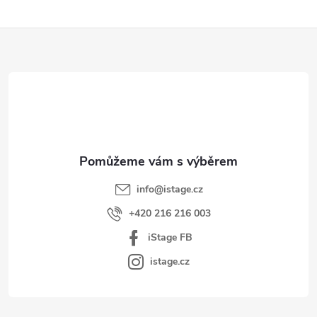
Z
á
p
a
t
í
info
@
istage.cz
+420 216 216 003
iStage FB
istage.cz