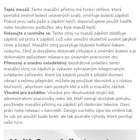
Teplá masáž:
Tento masážní přístroj má funkci ohřevu, která
pomáhá zmírnit bolest unavených svalů, zmírňuje bolesti zápěstí.
Pokud jsou vaše paže a zápěstí tenčí, doporučujeme použít hadřík
nebo houbovou podložku, aby byla masáž lepší.
Relaxujte a uvolněte se:
Tento stroj na masáž zápěstí zklidňuje
zápěstí od prstu k zápěstí, což vám umožní skutečně uvolnit jakýkoli
stres a bolest. Masážní stroj poskytuje hluboké hnětení tlakem
vzduchu, čímž je dosaženo dokonalé cirkulace a zmírnění bolesti a je
dokonalým způsobem relaxace po únavném pracovním dni.
Přenosný a snadno ovladatelný:
bezdrátové ovládání, tento
masážní stroj na zápěstí je vybaven vyhrazeným integrovaným
ovládacím zařízením, které lze kdykoli použít k přidání tlumení
vibrací a režimu přepínání, můžete jej používat libovolně a s nízkou
hlučností , abychom vám poskytli klid a užili si masážní zážitek.
Vhodné pro každého:
Vhodné pro dlouhodobě stojící lidi,
administrativní pracovníky nebo lidi, kteří nemají dostatek pohybu,
používejte masážní přístroj na zápěstí při sledování televize, čtení,
práci nebo relaxaci v kanceláři. Design suchého zipu lze změnit tak,
že vás po použití bude bolet, ale tak poznáte výhody, které pociťují
vaše ruce.