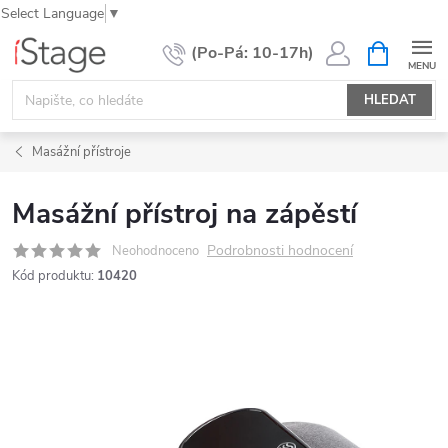
Select Language
▼
Přejít
NÁKUPNÍ
KOŠÍK
na
obsah
HLEDAT
Masážní přístroje
Masážní přístroj na zápěstí
Podrobnosti hodnocení
Neohodnoceno
Kód produktu:
10420