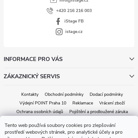
info
@
istage.cz
+420 216 216 003
iStage FB
istage.cz
INFORMACE PRO VÁS
ZÁKAZNICKÝ SERVIS
Kontakty
Obchodní podmínky
Dodací podmínky
Výdejní POINT Praha 10
Reklamace
Vrácení zboží
Ochrana osobních údajů
Pojištění a prodloužené záruka
Tento web používá soubory cookies pro zlepšování
prostředí webových stránek, pro analytické účely a pro
Copyright 2026
iStage.cz
. Všechna práva vyhrazena.
Upravit nastavení