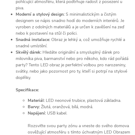
pohlcující atmosféru, která podtrhuje radost z posezení u
piva.
Moderní a stylový design:
S minimalistickým a čistým
designem se nápis snadno hodí do moderních interiérů. Je
vyroben z odolných materiálů a je určen k zavěšení na zeď
nebo k postavení na stůl či polici.
Snadná instalace:
Obraz je lehký a, což umožňuje rychlé a
snadné umístění.
Skvělý dárek:
Hledáte originální a smysluplný dárek pro
milovníka piva, barmanství nebo pro někoho, kdo rád pořádá
party? Tento LED obraz je perfektní volbou pro narozeniny,
svátky, nebo jako pozornost pro ty, kteří si potrpí na stylové
doplňky.
Specifikace:
Materiál:
LED neonové trubice, plastová základna.
Barvy:
Žlutá, oranžová, bílá, modrá.
Napájení:
USB kabel.
Rozsviťte svou party zónu a vneste do svého domova
osvěžující atmosféru s tímto úchvatným LED Obrazem