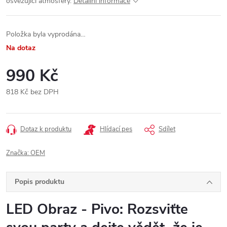
osvěžující atmosféry.
Detailní informace
Položka byla vyprodána…
Na dotaz
990 Kč
818 Kč bez DPH
Měrná
cena:
Dotaz k produktu
Hlídací pes
Sdílet
Značka:
OEM
Popis produktu
LED Obraz - Pivo: Rozsviťte