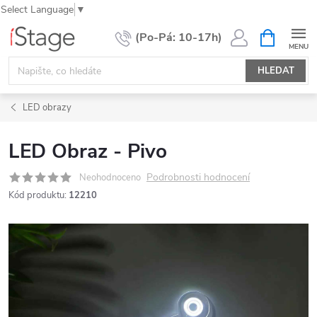
Select Language
▼
Přejít
NÁKUPNÍ
KOŠÍK
na
obsah
HLEDAT
LED obrazy
LED Obraz - Pivo
Podrobnosti hodnocení
Neohodnoceno
Kód produktu:
12210