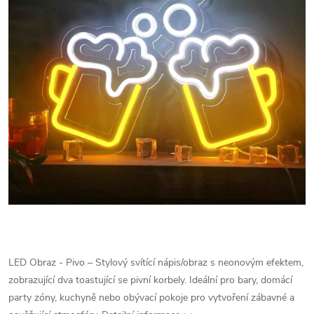
LED Obraz - Pivo – Stylový svítící nápis/obraz s neonovým efektem,
zobrazující dva toastující se pivní korbely. Ideální pro bary, domácí
party zóny, kuchyně nebo obývací pokoje pro vytvoření zábavné a