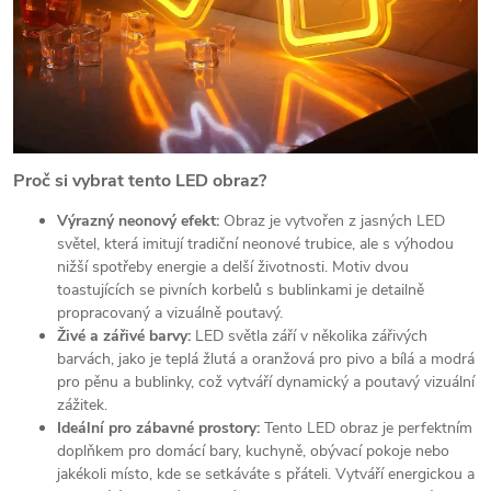
Proč si vybrat tento LED obraz?
Výrazný neonový efekt:
Obraz je vytvořen z jasných LED
světel, která imitují tradiční neonové trubice, ale s výhodou
nižší spotřeby energie a delší životnosti. Motiv dvou
toastujících se pivních korbelů s bublinkami je detailně
propracovaný a vizuálně poutavý.
Živé a zářivé barvy:
LED světla září v několika zářivých
barvách, jako je teplá žlutá a oranžová pro pivo a bílá a modrá
pro pěnu a bublinky, což vytváří dynamický a poutavý vizuální
zážitek.
Ideální pro zábavné prostory:
Tento LED obraz je perfektním
doplňkem pro domácí bary, kuchyně, obývací pokoje nebo
jakékoli místo, kde se setkáváte s přáteli. Vytváří energickou a