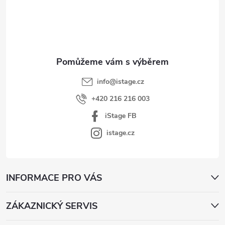
p
a
t
í
info
@
istage.cz
+420 216 216 003
iStage FB
istage.cz
INFORMACE PRO VÁS
ZÁKAZNICKÝ SERVIS