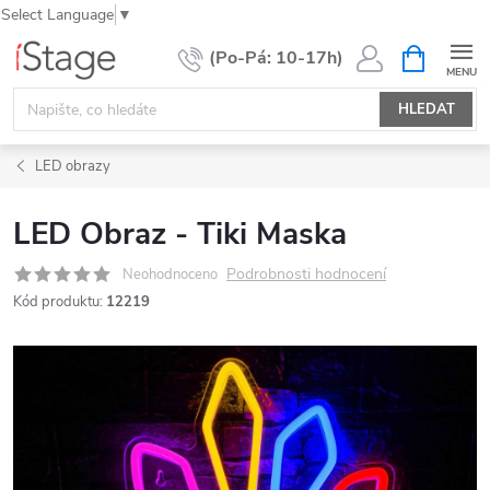
Select Language
▼
Přejít
NÁKUPNÍ
KOŠÍK
na
obsah
HLEDAT
LED obrazy
LED Obraz - Tiki Maska
Podrobnosti hodnocení
Neohodnoceno
Kód produktu:
12219