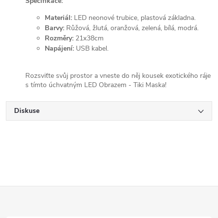
Specifikace:
Materiál:
LED neonové trubice, plastová základna.
Barvy:
Růžová, žlutá, oranžová, zelená, bílá, modrá.
Rozměry:
21x38cm
Napájení:
USB kabel.
Rozsviťte svůj prostor a vneste do něj kousek exotického ráje
s tímto úchvatným LED Obrazem - Tiki Maska!
Diskuse
Z
á