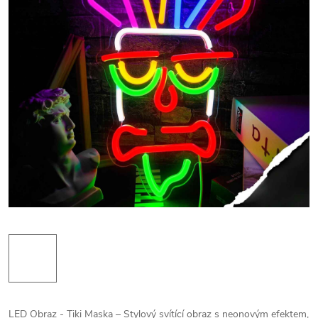
LED Obraz - Tiki Maska – Stylový svítící obraz s neonovým efektem,