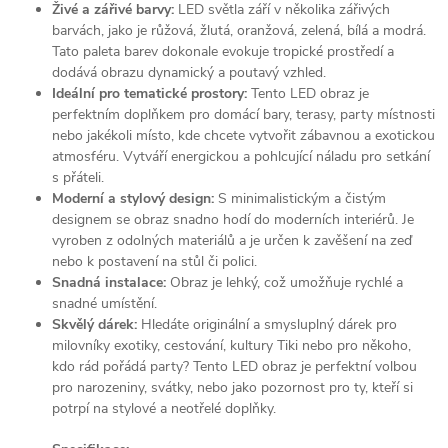
Živé a zářivé barvy:
LED světla září v několika zářivých
barvách, jako je růžová, žlutá, oranžová, zelená, bílá a modrá.
Tato paleta barev dokonale evokuje tropické prostředí a
dodává obrazu dynamický a poutavý vzhled.
Ideální pro tematické prostory:
Tento LED obraz je
perfektním doplňkem pro domácí bary, terasy, party místnosti
nebo jakékoli místo, kde chcete vytvořit zábavnou a exotickou
atmosféru. Vytváří energickou a pohlcující náladu pro setkání
s přáteli.
Moderní a stylový design:
S minimalistickým a čistým
designem se obraz snadno hodí do moderních interiérů. Je
vyroben z odolných materiálů a je určen k zavěšení na zeď
nebo k postavení na stůl či polici.
Snadná instalace:
Obraz je lehký, což umožňuje rychlé a
snadné umístění.
Skvělý dárek:
Hledáte originální a smysluplný dárek pro
milovníky exotiky, cestování, kultury Tiki nebo pro někoho,
kdo rád pořádá party? Tento LED obraz je perfektní volbou
pro narozeniny, svátky, nebo jako pozornost pro ty, kteří si
potrpí na stylové a neotřelé doplňky.