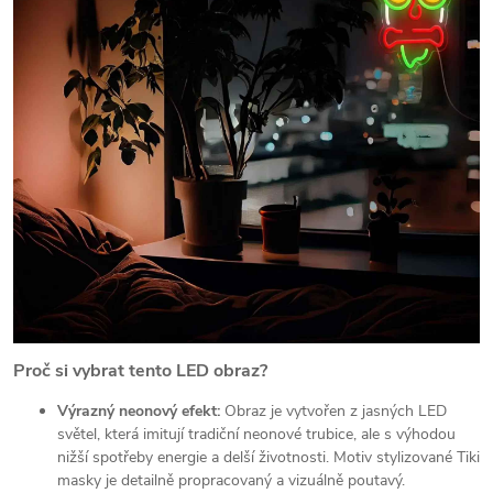
Proč si vybrat tento LED obraz?
Výrazný neonový efekt:
Obraz je vytvořen z jasných LED
světel, která imitují tradiční neonové trubice, ale s výhodou
nižší spotřeby energie a delší životnosti. Motiv stylizované Tiki
masky je detailně propracovaný a vizuálně poutavý.