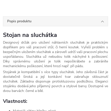
Popis produktu
Stojan na sluchátka
Designový držák pro uložení náhlavních sluchátek je praktickým
doplňkem pro váš pracovní stůl, či herní koutek. Vyřeší problém s
bezpečným uložením sluchátek a zároveň udrží vaši pracovní plochu
uspořádanou. Sluchátka už nebudou tolik náchylné k poškození.
Díky správnému uložení je tolik nepoškrábete a zabráníte
mechanickému poškození, které hrozí např. při pádu.
Stojánek je kompatibilní s více typy sluchátek. Jeho závěsná část je
dostatečně široká a její konkávní tvar zabraňuje sklouznutí
sluchátek. Základna disponuje protiskluzovou podložkou. Eleganci
stojánku dodává jeho příjemný povrch a stylové barvy. Dostupné ve
dvou barvách: černé a bílé.
Vlastnosti:
Materiál: slitiny hliníku, plast