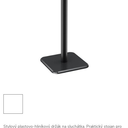
Stylový plastovo-hliníkový držák na sluchátka. Praktický stojan pro