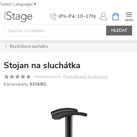
Select Language
▼
Přejít
NÁKUPNÍ
KOŠÍK
na
obsah
HLEDAT
Bezdrátová sluchátka
Stojan na sluchátka
Podrobnosti hodnocení
Neohodnoceno
Kód produktu:
8339/BIL