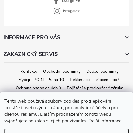
iStage FB
istage.cz
INFORMACE PRO VÁS
ZÁKAZNICKÝ SERVIS
Kontakty
Obchodní podmínky
Dodací podmínky
Výdejní POINT Praha 10
Reklamace
Vrácení zboží
Ochrana osobních údajů
Pojištění a prodloužené záruka
Tento web používá soubory cookies pro zlepšování
prostředí webových stránek, pro analytické účely a pro
Copyright 2026
iStage.cz
. Všechna práva vyhrazena.
Upravit nastavení
cílenou reklamu. Dalším procházením tohoto webu
cookies
vyjadřujete souhlas s jejich používáním.
Další informace
Vytvořil Shoptet