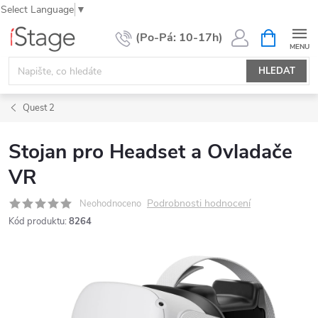
Select Language
▼
Přejít
NÁKUPNÍ
KOŠÍK
na
obsah
HLEDAT
Quest 2
Stojan pro Headset a Ovladače
VR
Podrobnosti hodnocení
Neohodnoceno
Kód produktu:
8264