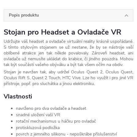
Popis produktu
Stojan pro Headset a Ovladače VR
Udržujte váš headset a ovladače virtuální reality krásně uspořádané.
S tímto stylovým stojanem se už nestane, že by se nástroje vaší
oblíbené atrakce jen tak někde povalovaly. Zároveň headset, ani
ovladače už nemusíte ukládat do krabice, či jiného pouzdra. Mohou
tak být součástí vašeho obýváku a být tak všem očím na obdiv.
Stojan je navržen tak, aby udržel Oculus Quest 2, Oculus Quest,
Oculus Rift S, Quest 2 Touch, HTC Vive. Lze ho využít i pro jiné VR
přístroje, popř. pro sluchátka a jinou elektroniku.
Vlastnosti
navrženo pro dva ovladače a headset
snadné uložení vaší VR
rotační mechanismus u háčku pro ovladač
protiskluzová podložka
povrch z jemného silikonu - nepoškrábe příslušenství