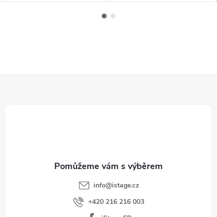
Z
á
p
a
t
í
info
@
istage.cz
+420 216 216 003