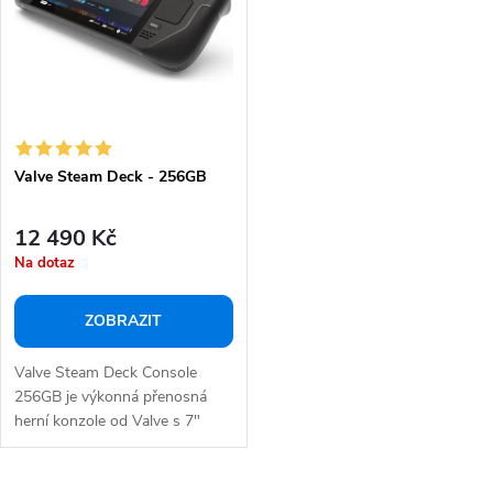
p
s
r
p
o
r
d
o
u
d
k
Valve Steam Deck - 256GB
u
t
k
12 490 Kč
ů
t
Na dotaz
ů
ZOBRAZIT
Valve Steam Deck Console
256GB je výkonná přenosná
herní konzole od Valve s 7"
LCD displejem...