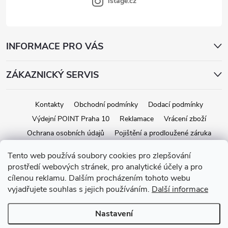
s
istage.cz
u
INFORMACE PRO VÁS
ZÁKAZNICKÝ SERVIS
Kontakty
Obchodní podmínky
Dodací podmínky
Výdejní POINT Praha 10
Reklamace
Vrácení zboží
Ochrana osobních údajů
Pojištění a prodloužené záruka
Tento web používá soubory cookies pro zlepšování
prostředí webových stránek, pro analytické účely a pro
Copyright 2026
iStage.cz
. Všechna práva vyhrazena.
Upravit nastavení
cílenou reklamu. Dalším procházením tohoto webu
cookies
vyjadřujete souhlas s jejich používáním.
Další informace
Vytvořil Shoptet
Nastavení