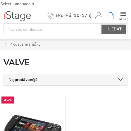
Select Language
▼
Přejít
NÁKUPNÍ
KOŠÍK
na
obsah
HLEDAT
Prodávané značky
VALVE
Ř
Nejprodávanější
a
Nejlevnější
z
V
Akce
e
Nejdražší
ý
n
Abecedně
p
í
i