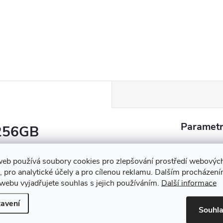
Parametr
 256GB
í konzole od Valve s LCD
web používá soubory cookies pro zlepšování prostředí webovýc
EAN
:
am knihovny kdekoli díky
, pro analytické účely a pro cílenou reklamu. Dalším procházen
Nabízí ergonomické ovládání
webu vyjadřujete souhlas s jejich používáním.
Další informace
pro dlouhé herní sessiony.
avení
Produkt n
Souhl