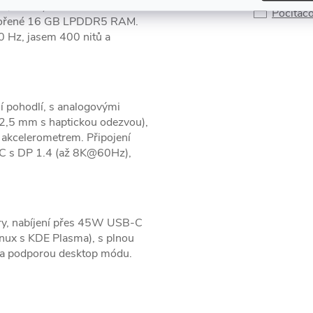
4–3,5 GHz) a 8 CU RDNA 2
Počítač
dpořené 16 GB LPDDR5 RAM.
0 Hz, jasem 400 nitů a
 pohodlí, s analogovými
2,5 mm s haptickou odezvou),
 akcelerometrem. Připojení
-C s DP 1.4 (až 8K@60Hz),
hry, nabíjení přes 45W USB-C
nux s KDE Plasma), s plnou
í a podporou desktop módu.