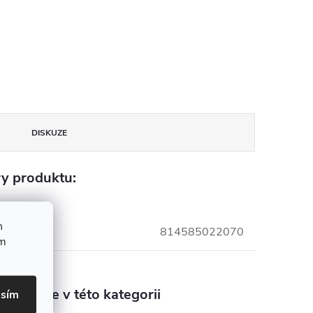
DISKUZE
y produktu:
h
814585022070
ím
aleznete v této kategorii
asím