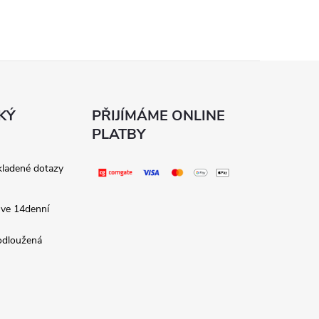
KÝ
PŘIJÍMÁME ONLINE
PLATBY
kladené dotazy
 ve 14denní
rodloužená