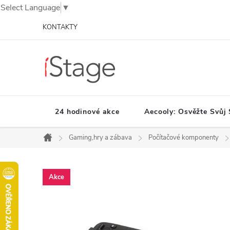
Select Language
▼
Přejít
KONTAKTY
na
obsah
24 hodinové akce
Aecooly: Osvěžte Svůj 
Gaming,hry a zábava
Počítačové komponenty
Domů
Akce