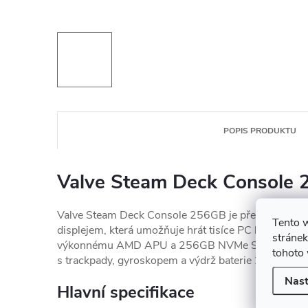
POPIS PRODUKTU
Valve Steam Deck Console
Valve Steam Deck Console 256GB je přenosná hern
Tento 
displejem, která umožňuje hrát tisíce PC her ze Ste
stránek
výkonnému AMD APU a 256GB NVMe SSD úložišti. 
tohoto 
s trackpady, gyroskopem a výdrž baterie 2–8 hodin 
Nast
Hlavní specifikace