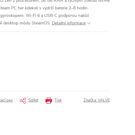
AMD Zen 2 procesorem, 16 GB RAM a rychlým 256GB NVMe
team PC her kdekoli s výdrží baterie 2–8 hodin.
, gyroskopem, Wi-Fi 6 a USB-C podporou nabízí
tně desktop módu SteamOS.
Detailní informace
dací pes
Sdílet
Tisk
Značka:
VALVE