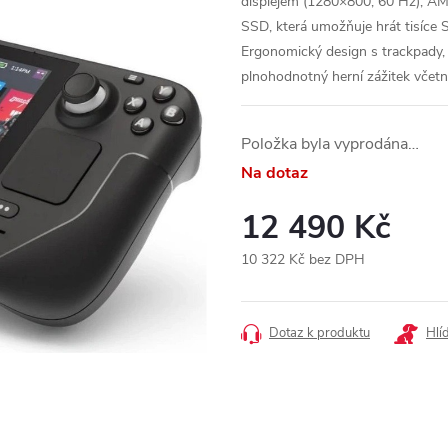
displejem (1280×800, 60 Hz), 
SSD, která umožňuje hrát tisíce S
Ergonomický design s trackpady
plnohodnotný herní zážitek vče
Položka byla vyprodána…
Na dotaz
12 490 Kč
10 322 Kč bez DPH
Měrná
cena:
Dotaz k produktu
Hlí