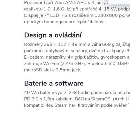
Procesor tvoří 7nm AMD APU s 4 jádry Zen 2 (2,
grafikou (1,0–1,6 GHz) při spotřebě 4–15 W, po
Displej je 7" LCD IPS s rozlišením 1280×800 px, 6
optickým bondingem pro lepší čitelnost.
Design a ovládání
Rozměry 298 × 117 × 49 mm a váha 669 g zajišťují
páčkami s dotykovými senzory, dvěma trackpady (3
D-padem, nárazníky, 4× grip tlačítky, gyroskopem a
zahrnuje Wi-Fi 5 (2,4/5 GHz), Bluetooth 5.0, USB
microSD slot a 3,5mm jack.
Baterie a software
40 Wh baterie vydrží 2–8 hodin podle náročnosti 
PD 3.0 s 1,5m kabelem. Běží na SteamOS (Arch Li
kompatibilitou Steam her, filtrováním podle ověřen