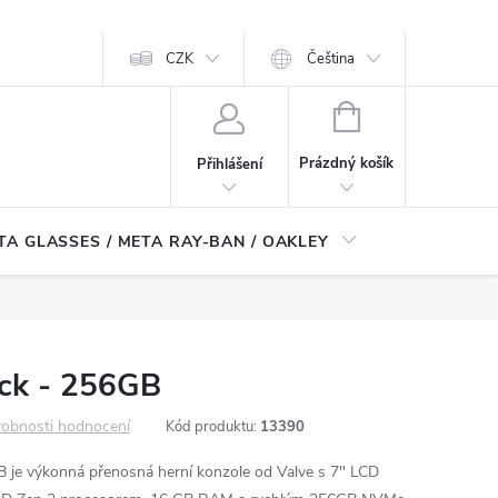
CZK
Čeština
NÁKUPNÍ
KOŠÍK
Prázdný košík
Přihlášení
TA GLASSES / META RAY-BAN / OAKLEY
Robotické
ck - 256GB
obnosti hodnocení
Kód produktu:
13390
 je výkonná přenosná herní konzole od Valve s 7" LCD