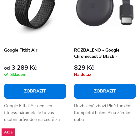
p
s
r
p
o
r
d
o
u
d
k
Google Fitbit Air
ROZBALENO - Google
u
Chromecast 3 Black -
t
k
Multimediální centrum
3 289 Kč
829 Kč
ů
od
t
Skladem
Na dotaz
ů
ZOBRAZIT
ZOBRAZIT
Google Fitbit Air není jen
Rozbalené zboží Plně funkční
fitness náramek. Je to váš
Kompletní balení Plná záruční
osobní průvodce na cestě za
doba
lepším já,...
Akce