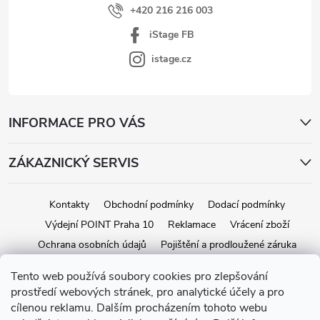
ý
+420 216 216 003
p
iStage FB
i
s
istage.cz
u
INFORMACE PRO VÁS
ZÁKAZNICKÝ SERVIS
Kontakty
Obchodní podmínky
Dodací podmínky
Výdejní POINT Praha 10
Reklamace
Vrácení zboží
Ochrana osobních údajů
Pojištění a prodloužené záruka
Tento web používá soubory cookies pro zlepšování
prostředí webových stránek, pro analytické účely a pro
Copyright 2026
iStage.cz
. Všechna práva vyhrazena.
Upravit nastavení
cílenou reklamu. Dalším procházením tohoto webu
cookies