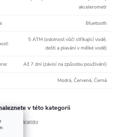
akcelerometr
a
:
Bluetooth
5 ATM (odolnost vůči stříkající vodě,
nost
:
dešti a plavání v mělké vodě)
rie
:
Až 7 dní (závisí na způsobu používání)
Modrá, Červená, Černá
aleznete v této kategorii
h
hodinky a náramky
ím