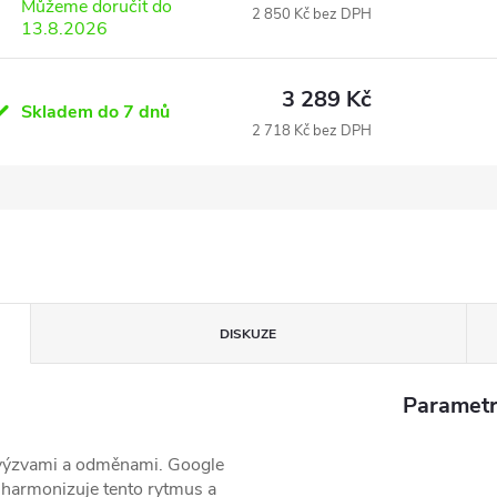
Můžeme doručit do
2 850 Kč bez DPH
13.8.2026
3 289 Kč
Skladem do 7 dnů
2 718 Kč bez DPH
DISKUZE
Parametr
i výzvami a odměnami. Google
á harmonizuje tento rytmus a