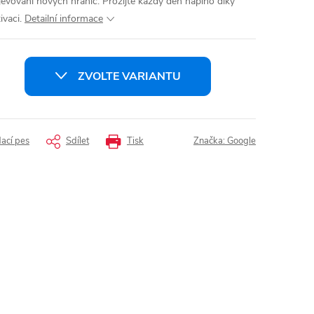
jevování nových hranic. Prožijte každý den naplno díky
vaci.
Detailní informace
ZVOLTE VARIANTU
dací pes
Sdílet
Tisk
Značka:
Google