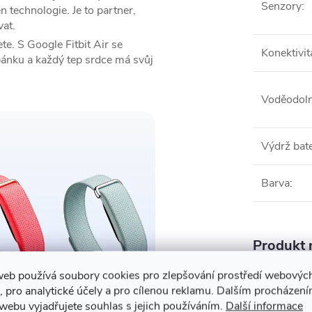
Senzory
:
en technologie. Je to partner,
at.
te. S Google Fitbit Air se
Konektivit
pánku a každý tep srdce má svůj
Voděodol
Výdrž bate
Barva
:
Produkt n
web používá soubory cookies pro zlepšování prostředí webovýc
Chytré 
, pro analytické účely a pro cílenou reklamu. Dalším procházen
webu vyjadřujete souhlas s jejich používáním.
Další informace