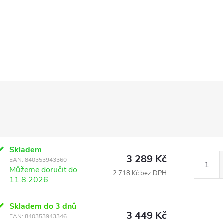
Skladem
3 289 Kč
EAN:
840353943360
Můžeme doručit do
2 718 Kč bez DPH
11.8.2026
Skladem do 3 dnů
3 449 Kč
EAN:
840353943346