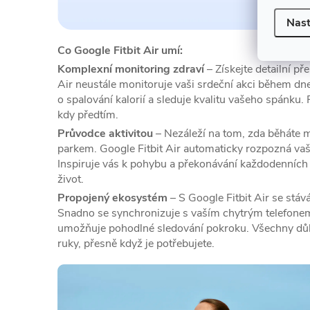
Nast
Co Google Fitbit Air umí:
Komplexní monitoring zdraví
– Získejte detailní př
Air neustále monitoruje vaši srdeční akci během dne
o spalování kalorií a sleduje kvalitu vašeho spánku.
kdy předtím.
Průvodce aktivitou
– Nezáleží na tom, zda běháte 
parkem. Google Fitbit Air automaticky rozpozná vaši
Inspiruje vás k pohybu a překonávání každodenních cí
život.
Propojený ekosystém
– S Google Fitbit Air se stává
Snadno se synchronizuje s vaším chytrým telefonem,
umožňuje pohodlné sledování pokroku. Všechny důl
ruky, přesně když je potřebujete.