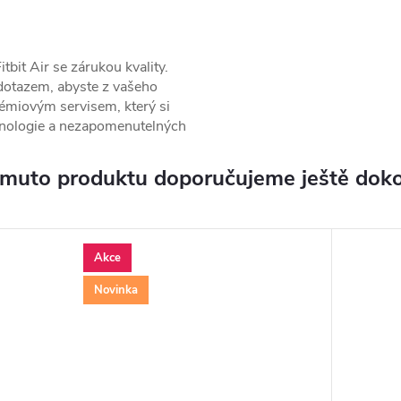
.
tbit Air se zárukou kvality.
dotazem, abyste z vašeho
rémiovým servisem, který si
chnologie a nezapomenutelných
omuto produktu doporučujeme ještě doko
Akce
Novinka