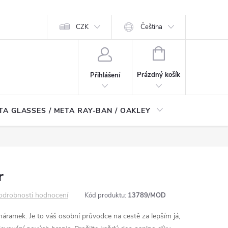
CZK
Čeština
NÁKUPNÍ
KOŠÍK
Prázdný košík
Přihlášení
TA GLASSES / META RAY-BAN / OAKLEY
Robotické
r
odrobnosti hodnocení
Kód produktu:
13789/MOD
s náramek. Je to váš osobní průvodce na cestě za lepším já,