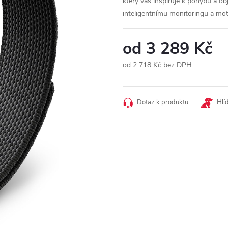
který vás inspiruje k pohybu a ob
inteligentnímu monitoringu a moti
od
3 289 Kč
od
2 718 Kč
bez DPH
Měrná
cena:
Dotaz k produktu
Hlí