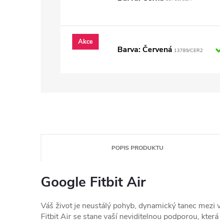
Akce
Barva: Červená
13789/CER2
POPIS PRODUKTU
Google Fitbit Air
Váš život je neustálý pohyb, dynamický tanec mez
Fitbit Air se stane vaší neviditelnou podporou, kter