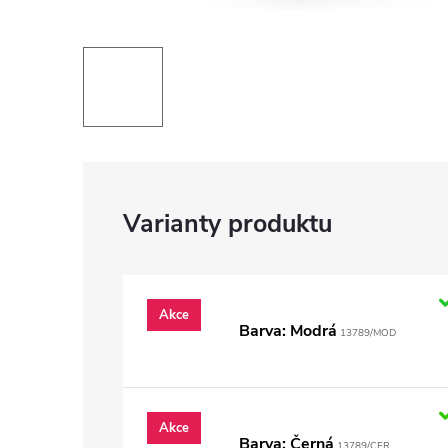
Akce
Barva: Modrá
13789/MOD
Akce
Barva: Černá
13789/CER