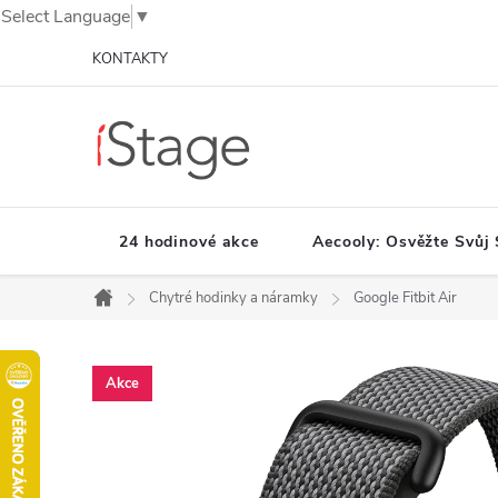
Select Language
▼
Přejít
KONTAKTY
na
obsah
24 hodinové akce
Aecooly: Osvěžte Svůj 
Chytré hodinky a náramky
Google Fitbit Air
Domů
Akce